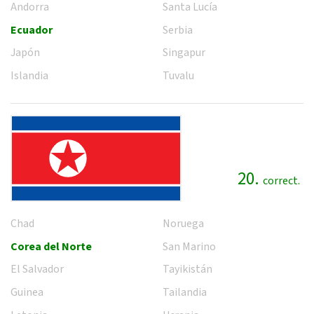
Andorra
Santa Lucía
Ecuador
Serbia
Japón
Singapur
Islandia
Tuvalu
20.
correct.
Chad
Noruega
Corea del Norte
San Marino
El Salvador
Tayikistán
Guinea
Tailandia