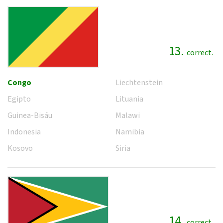
13.
correct.
Congo
Liechtenstein
Egipto
Lituania
Guinea-Bisáu
Malawi
Indonesia
Namibia
Kosovo
Siria
14.
correct.