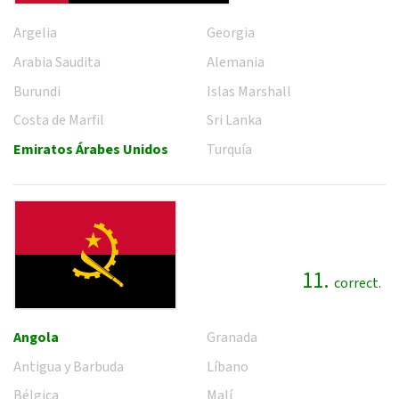
Argelia
Georgia
Arabia Saudita
Alemania
Burundi
Islas Marshall
Costa de Marfil
Sri Lanka
Emiratos Árabes Unidos
Turquía
11.
correct.
Angola
Granada
Antigua y Barbuda
Líbano
Bélgica
Malí