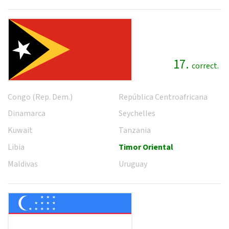
17.
correct.
Congo (Rep. Dem.)
República Centroafricana
Dinamarca
Seychelles
Kuwait
Tanzania
Libia
Timor Oriental
Maldivas
Uruguay