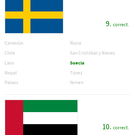
9.
correct.
Camerún
Rusia
Chile
San Cristóbal y Nieves
Laos
Suecia
Nepal
Túnez
Palaos
Yemen
10.
correct.