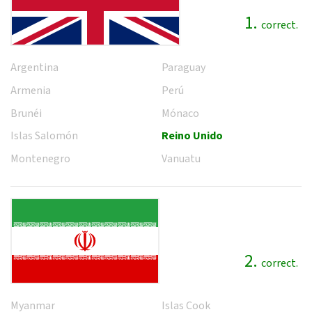
1.
correct.
Argentina
Paraguay
Armenia
Perú
Brunéi
Mónaco
Islas Salomón
Reino Unido
Montenegro
Vanuatu
2.
correct.
Myanmar
Islas Cook