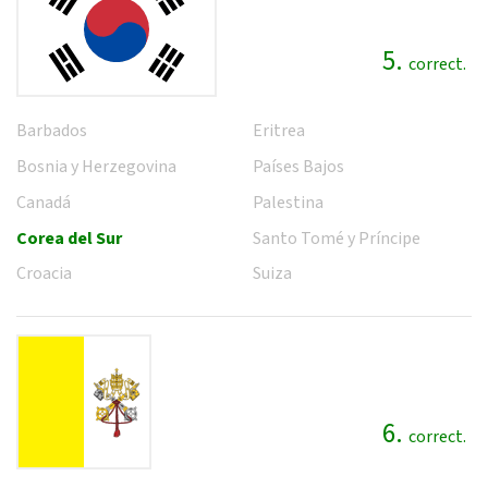
5.
correct.
Barbados
Eritrea
Bosnia y Herzegovina
Países Bajos
Canadá
Palestina
Corea del Sur
Santo Tomé y Príncipe
Croacia
Suiza
6.
correct.