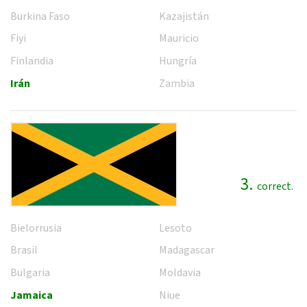
Burkina Faso
Kazajistán
Fiyi
Mauricio
Finlandia
Hungría
Irán
Zambia
3.
correct.
Bielorrusia
Lesoto
Brasil
Madagascar
Bulgaria
Moldavia
Jamaica
Niue