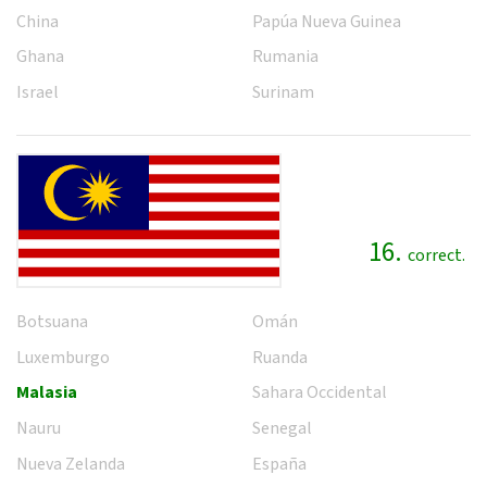
China
Papúa Nueva Guinea
Ghana
Rumania
Israel
Surinam
16.
correct.
Botsuana
Omán
Luxemburgo
Ruanda
Malasia
Sahara Occidental
Nauru
Senegal
Nueva Zelanda
España