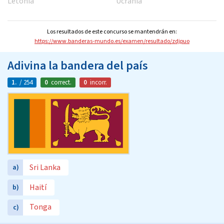
Letonia
Ucrania
Los resultados de este concurso se mantendrán en:
https://www.banderas-mundo.es/examen/resultado/zdjpuo
Adivina la bandera del país
1.
/ 254
0
correct.
0
incorr.
Sri Lanka
a)
Haití
b)
Tonga
c)