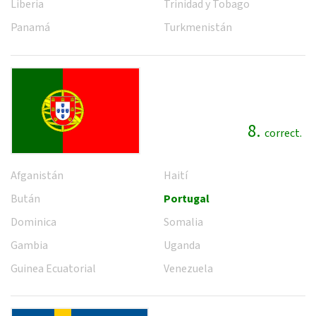
Liberia
Trinidad y Tobago
Panamá
Turkmenistán
8.
correct.
Afganistán
Haití
Bután
Portugal
Dominica
Somalia
Gambia
Uganda
Guinea Ecuatorial
Venezuela