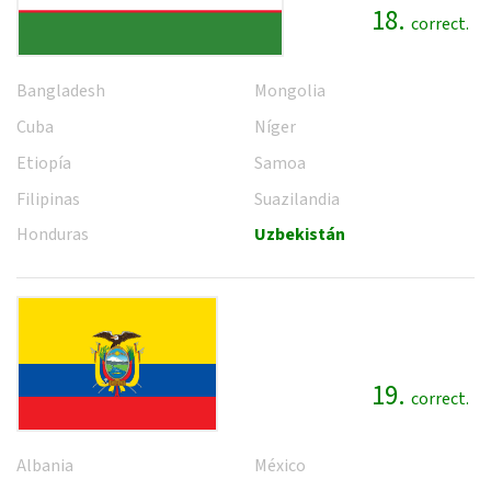
18.
correct.
Bangladesh
Mongolia
Cuba
Níger
Etiopía
Samoa
Filipinas
Suazilandia
Honduras
Uzbekistán
19.
correct.
Albania
México