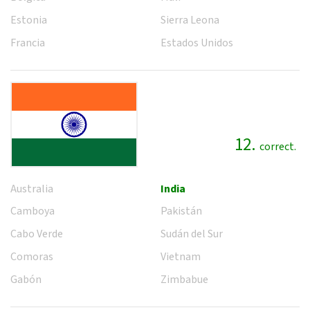
Estonia
Sierra Leona
Francia
Estados Unidos
12.
correct.
Australia
India
Camboya
Pakistán
Cabo Verde
Sudán del Sur
Comoras
Vietnam
Gabón
Zimbabue