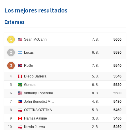
Google
Facebook
Los mejores resultados
Este mes
1
Sean McCann
7. 8.
5600
2
Lucas
6. 8.
5580
3
RoSo
7. 8.
5540
4
Diego Barrera
5. 8.
5540
5
Gomes
6. 8.
5520
6
Anthony Loperena
8. 8.
5500
7
John Benedict Menterio Prochina
4. 8.
5480
8
OZETKA OZETKA
5. 8.
5460
9
Hamza Aalime
3. 8.
5460
10
Kewin Juzwa
2. 8.
5460