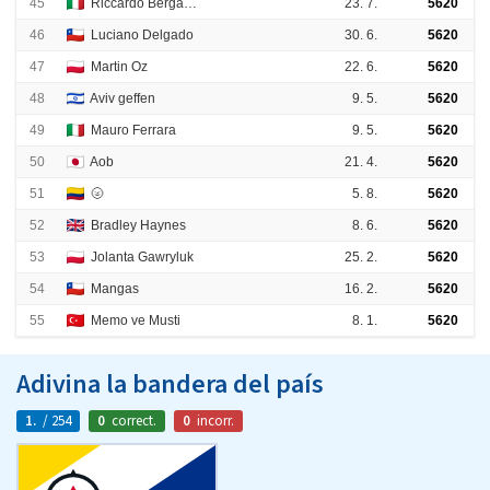
45
Riccardo Bergamelli
23. 7.
5620
46
Luciano Delgado
30. 6.
5620
47
Martin Oz
22. 6.
5620
48
Aviv geffen
9. 5.
5620
49
Mauro Ferrara
9. 5.
5620
50
Aob
21. 4.
5620
51
🌝
5. 8.
5620
52
Bradley Haynes
8. 6.
5620
53
Jolanta Gawryluk
25. 2.
5620
54
Mangas
16. 2.
5620
55
Memo ve Musti
8. 1.
5620
Adivina la bandera del país
1.
/ 254
0
correct.
0
incorr.