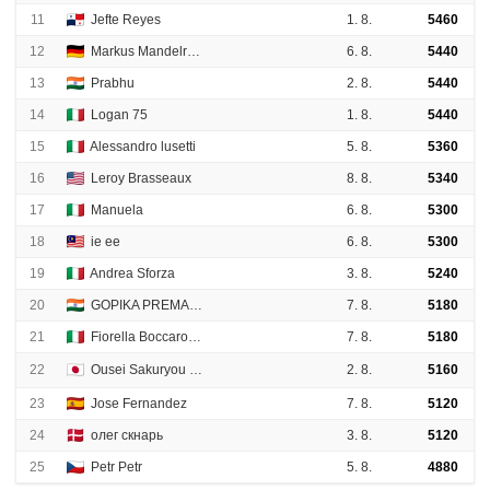
11
Jefte Reyes
1. 8.
5460
12
Markus Mandelregen
6. 8.
5440
13
Prabhu
2. 8.
5440
14
Logan 75
1. 8.
5440
15
Alessandro lusetti
5. 8.
5360
16
Leroy Brasseaux
8. 8.
5340
17
Manuela
6. 8.
5300
18
ie ee
6. 8.
5300
19
Andrea Sforza
3. 8.
5240
20
GOPIKA PREMANAND P S
7. 8.
5180
21
Fiorella Boccarossa
7. 8.
5180
22
Ousei Sakuryou (淡水海邊)
2. 8.
5160
23
Jose Fernandez
7. 8.
5120
24
олег скнарь
3. 8.
5120
25
Petr Petr
5. 8.
4880