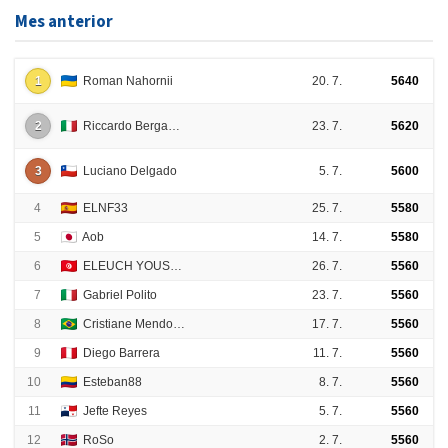
Mes anterior
1
Roman Nahornii
20. 7.
5640
2
Riccardo Bergamelli
23. 7.
5620
3
Luciano Delgado
5. 7.
5600
4
ELNF33
25. 7.
5580
5
Aob
14. 7.
5580
6
ELEUCH YOUSSEF
26. 7.
5560
7
Gabriel Polito
23. 7.
5560
8
Cristiane Mendonça
17. 7.
5560
9
Diego Barrera
11. 7.
5560
10
Esteban88
8. 7.
5560
11
Jefte Reyes
5. 7.
5560
12
RoSo
2. 7.
5560