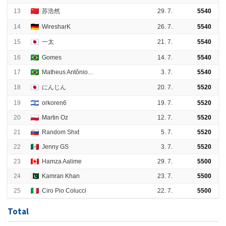
13
苏浩然
29. 7.
5540
14
WiresharK
26. 7.
5540
15
一太
21. 7.
5540
16
Gomes
14. 7.
5540
17
Matheus Antônio Mendes
3. 7.
5540
18
にんじん
20. 7.
5520
19
orkoren6
19. 7.
5520
20
Martin Oz
12. 7.
5520
21
Random Shxt
5. 7.
5520
22
Jenny GS
3. 7.
5520
23
Hamza Aalime
29. 7.
5500
24
Kamran Khan
23. 7.
5500
25
Ciro Pio Colucci
22. 7.
5500
Total