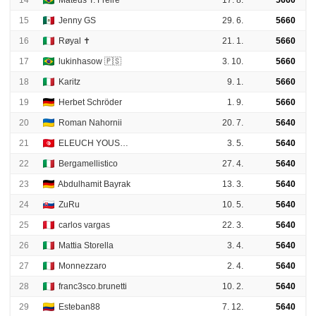
15
Jenny GS
29. 6.
5660
16
Røyal ✝️
21. 1.
5660
17
lukinhasow 🇵🇸
3. 10.
5660
18
Karitz
9. 1.
5660
19
Herbet Schröder
1. 9.
5660
20
Roman Nahornii
20. 7.
5640
21
ELEUCH YOUSSEF
3. 5.
5640
22
Bergamellistico
27. 4.
5640
23
Abdulhamit Bayrak
13. 3.
5640
24
ZuRu
10. 5.
5640
25
carlos vargas
22. 3.
5640
26
Mattia Storella
3. 4.
5640
27
Monnezzaro
2. 4.
5640
28
franc3sco.brunetti
10. 2.
5640
29
Esteban88
7. 12.
5640