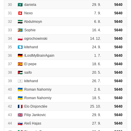
30
daniela
29. 9.
5640
31
Nexo
7. 9.
5640
32
Abdulmoyn
6. 8.
5640
33
Sophie
16. 4.
5640
34
ogrochowinski
14. 12.
5640
35
kitehand
24. 9.
5640
36
ILostMyBrainAgain
1. 7.
5640
37
El pepe
18. 6.
5640
38
saifo
20. 5.
5640
39
kitehand
26. 7.
5640
40
Roman Nahorniy
2. 6.
5640
41
Roman Nahorniy
18. 5.
5640
42
Elo Disjonctée
25. 10.
5640
43
Filip Jankovic
29. 9.
5640
44
Aleš Hajas
27. 9.
5640