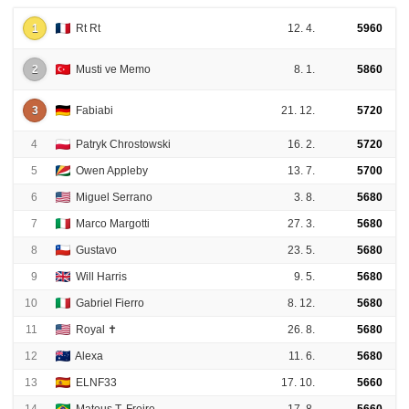
1
Rt Rt
12. 4.
5960
2
Musti ve Memo
8. 1.
5860
3
Fabiabi
21. 12.
5720
4
Patryk Chrostowski
16. 2.
5720
5
Owen Appleby
13. 7.
5700
6
Miguel Serrano
3. 8.
5680
7
Marco Margotti
27. 3.
5680
8
Gustavo
23. 5.
5680
9
Will Harris
9. 5.
5680
10
Gabriel Fierro
8. 12.
5680
11
Royal ✝️
26. 8.
5680
12
Alexa
11. 6.
5680
13
ELNF33
17. 10.
5660
14
Mateus T. Freire
17. 8.
5660