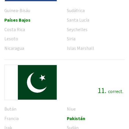
Guinea-Bisáu
Sudáfrica
Países Bajos
Santa Lucía
Costa Rica
Seychelles
Lesoto
Siria
Nicaragua
Islas Marshall
11.
correct.
Bután
Niue
Francia
Pakistán
Irak
Sudán