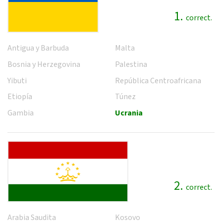
1.
correct.
Antigua y Barbuda
Malta
Bosnia y Herzegovina
Palestina
Yibuti
República Centroafricana
Etiopía
Túnez
Gambia
Ucrania
2.
correct.
Arabia Saudita
Kosovo