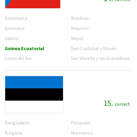
Dinamarca
Maldivas
Dominica
Mauricio
Gabón
Nepal
Guinea Ecuatorial
San Cristóbal y Nieves
Corea del Sur
San Vicente y las Granadinas
15.
correct.
Bangladesh
Finlandia
Bulgaria
Marruecos