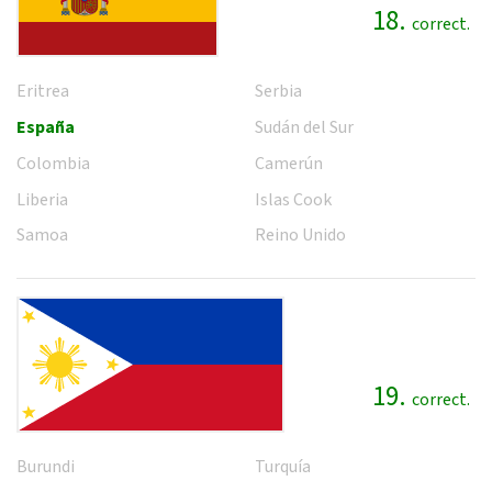
18.
correct.
Eritrea
Serbia
España
Sudán del Sur
Colombia
Camerún
Liberia
Islas Cook
Samoa
Reino Unido
19.
correct.
Burundi
Turquía