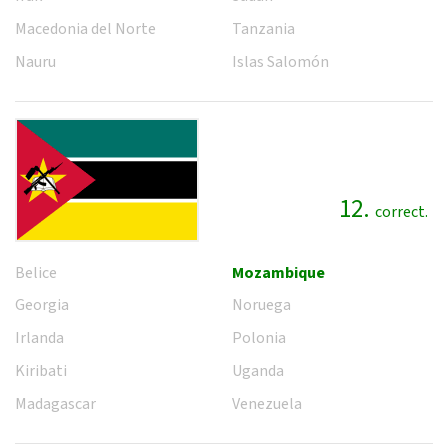
Macedonia del Norte
Tanzania
Nauru
Islas Salomón
12.
correct.
Belice
Mozambique
Georgia
Noruega
Irlanda
Polonia
Kiribati
Uganda
Madagascar
Venezuela