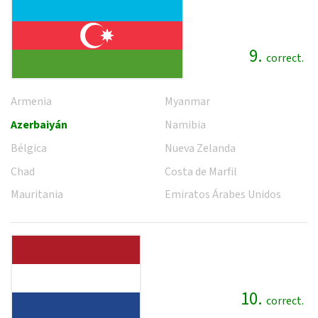
9.
correct.
Armenia
Myanmar
Azerbaiyán
Namibia
Bélgica
Nueva Zelanda
Chad
Costa de Marfil
Mauritania
Emiratos Árabes Unidos
10.
correct.