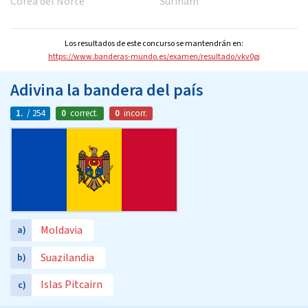
Corea del Norte
Surinam
Los resultados de este concurso se mantendrán en:
https://www.banderas-mundo.es/examen/resultado/vkv0gj
Adivina la bandera del país
1.
/ 254
0
correct.
0
incorr.
Moldavia
a)
Suazilandia
b)
Islas Pitcairn
c)