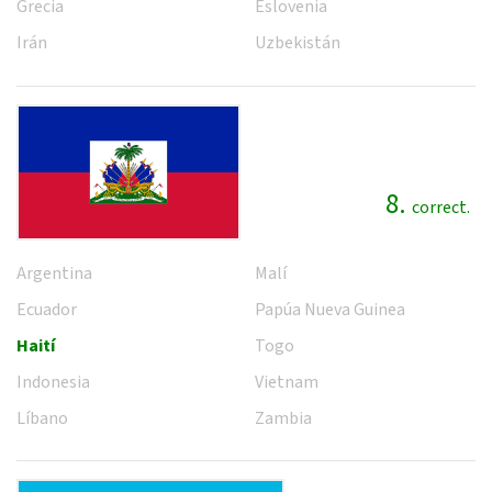
Grecia
Eslovenia
Irán
Uzbekistán
8.
correct.
Argentina
Malí
Ecuador
Papúa Nueva Guinea
Haití
Togo
Indonesia
Vietnam
Líbano
Zambia