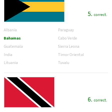
5.
correct.
Albania
Paraguay
Bahamas
Cabo Verde
Guatemala
Sierra Leona
India
Timor Oriental
Lituania
Tuvalu
6.
correct.