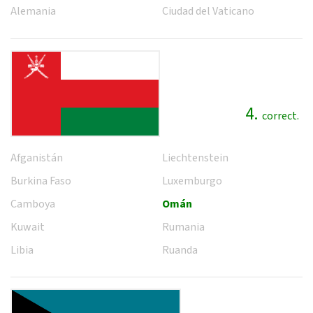
Alemania
Ciudad del Vaticano
4.
correct.
Afganistán
Liechtenstein
Burkina Faso
Luxemburgo
Camboya
Omán
Kuwait
Rumania
Libia
Ruanda