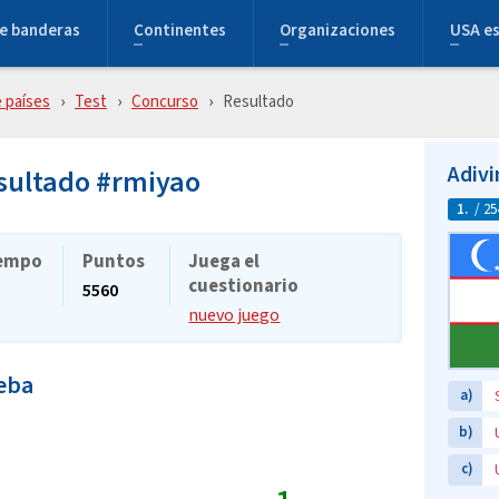
e banderas
Continentes
Organizaciones
USA e
 países
Test
Concurso
Resultado
Adivi
esultado #rmiyao
1.
/ 25
empo
Puntos
Juega el
cuestionario
s
5560
nuevo juego
ueba
a)
b)
c)