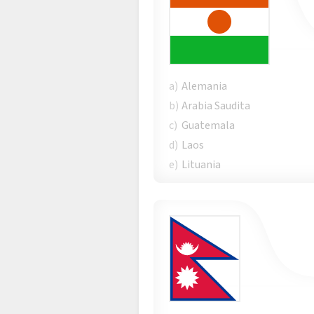
a)
Alemania
b)
Arabia Saudita
c)
Guatemala
d)
Laos
e)
Lituania