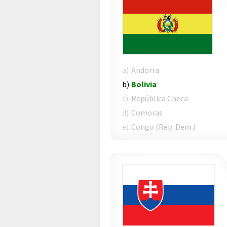
a)
Andorra
b)
Bolivia
c)
República Checa
d)
Comoras
e)
Congo (Rep. Dem.)