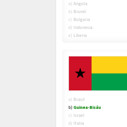
a)
Angola
b)
Brunéi
c)
Bulgaria
d)
Indonesia
e)
Liberia
a)
Brasil
b)
Guinea-Bisáu
c)
Israel
d)
Italia