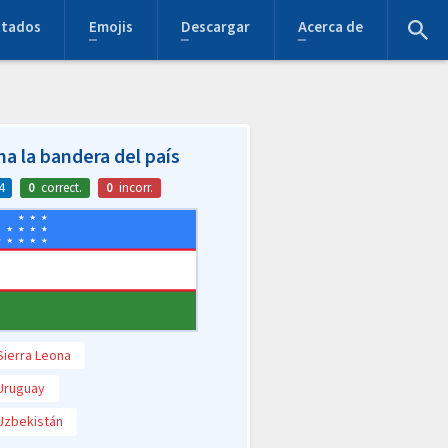
stados
Emojis
Descargar
Acerca de
na la bandera del país
4
0
correct.
0
incorr.
Sierra Leona
Uruguay
Uzbekistán