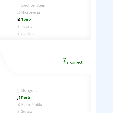
f)
Liechtenstein
g)
Micronesia
h)
Togo
i)
Tuvalu
j)
Zambia
7.
correct.
f)
Mongolia
g)
Perú
h)
Reino Unido
i)
Serbia