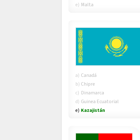
e)
Malta
a)
Canadá
b)
Chipre
c)
Dinamarca
d)
Guinea Ecuatorial
e)
Kazajistán