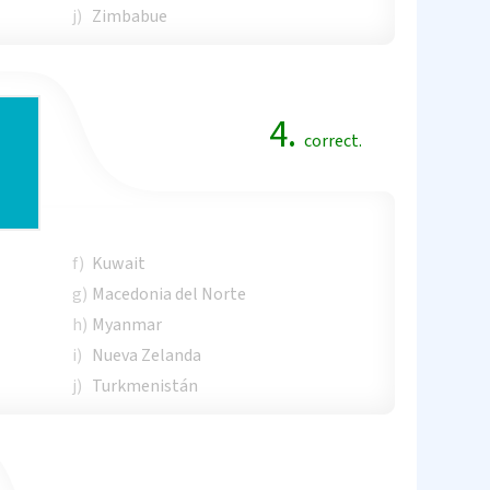
j)
Zimbabue
4.
correct.
f)
Kuwait
g)
Macedonia del Norte
h)
Myanmar
i)
Nueva Zelanda
j)
Turkmenistán