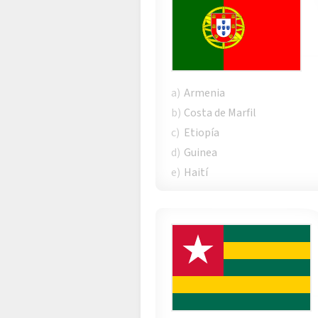
a)
Armenia
b)
Costa de Marfil
c)
Etiopía
d)
Guinea
e)
Haití