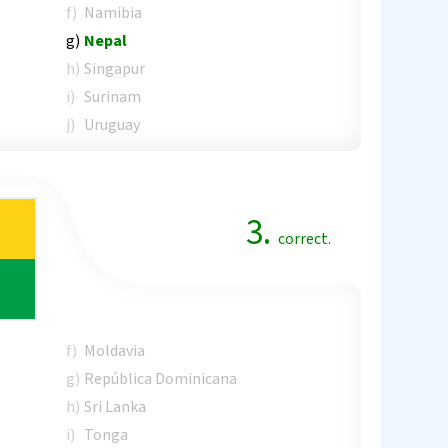
f)
Namibia
g)
Nepal
h)
Singapur
i)
Surinam
j)
Uruguay
3.
correct.
f)
Moldavia
g)
República Dominicana
h)
Sri Lanka
i)
Tonga