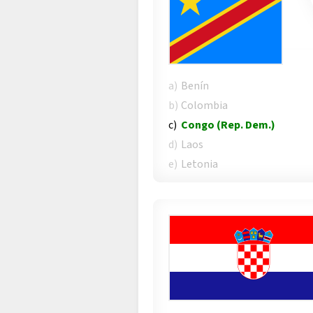
a)
Benín
b)
Colombia
c)
Congo (Rep. Dem.)
d)
Laos
e)
Letonia