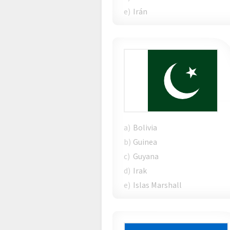
e)
Irán
a)
Bolivia
b)
Guinea
c)
Guyana
d)
Irak
e)
Islas Marshall