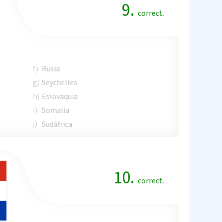
9.
correct.
f)
Rusia
g)
Seychelles
h)
Eslovaquia
i)
Somalia
j)
Sudáfrica
10.
correct.