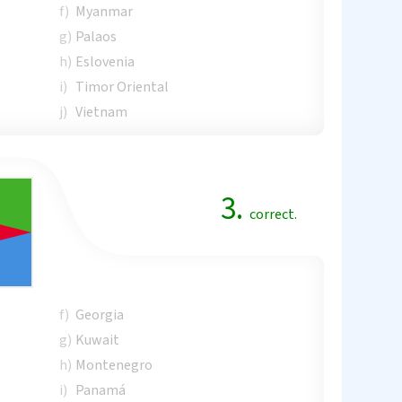
f)
Myanmar
g)
Palaos
h)
Eslovenia
i)
Timor Oriental
j)
Vietnam
3.
correct.
f)
Georgia
g)
Kuwait
h)
Montenegro
i)
Panamá