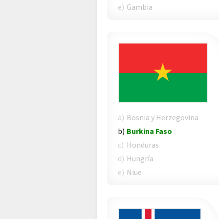
e)
Gambia
a)
Bosnia y Herzegovina
b)
Burkina Faso
c)
Honduras
d)
Hungría
e)
Niue