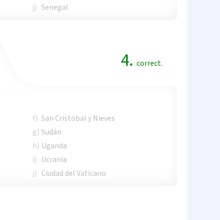
j)
Senegal
4.
correct.
f)
San Cristóbal y Nieves
g)
Sudán
h)
Uganda
i)
Ucrania
j)
Ciudad del Vaticano