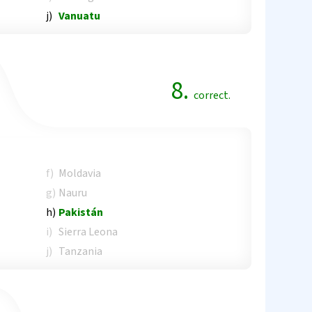
j)
Vanuatu
8.
correct.
f)
Moldavia
g)
Nauru
h)
Pakistán
i)
Sierra Leona
j)
Tanzania