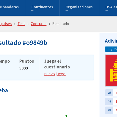
e banderas
Continentes
Organizaciones
USA e
 países
Test
Concurso
Resultado
Adivi
esultado #o9849b
1.
/ 25
empo
Puntos
Juega el
cuestionario
s
5000
nuevo juego
ueba
a)
b)
c)