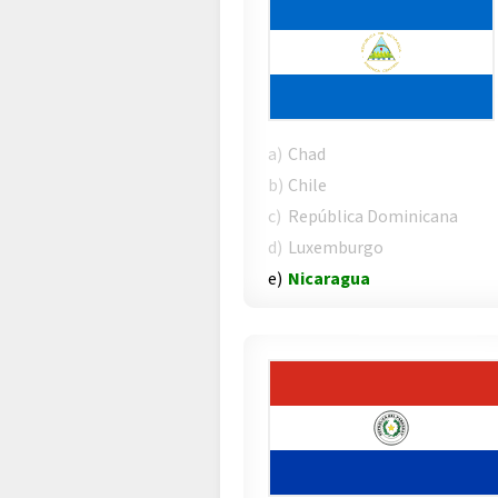
a)
Chad
b)
Chile
c)
República Dominicana
d)
Luxemburgo
e)
Nicaragua