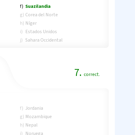
f)
Suazilandia
g)
Corea del Norte
h)
Níger
i)
Estados Unidos
j)
Sahara Occidental
7.
correct.
f)
Jordania
g)
Mozambique
h)
Nepal
i)
Noruega