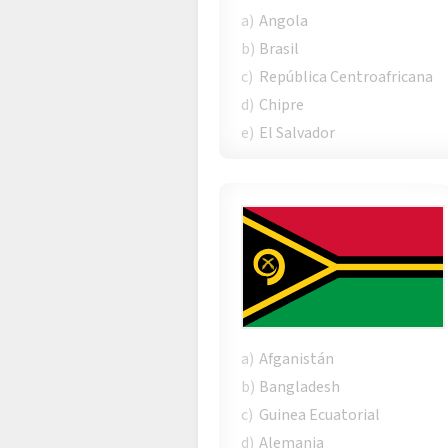
a)
Angola
b)
Brasil
c)
República Centroafricana
d)
Chipre
e)
El Salvador
a)
Afganistán
b)
Bangladesh
c)
Guinea Ecuatorial
d)
Alemania