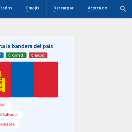
stados
Emojis
Descargar
Acerca de
na la bandera del país
4
0
correct.
0
incorr.
Haití
El Salvador
Mongolia