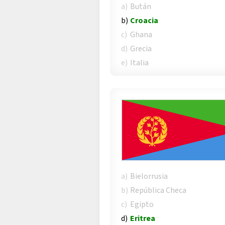
a)
Bután
b)
Croacia
c)
Ghana
d)
Grecia
e)
Italia
a)
Bielorrusia
b)
República Checa
c)
Egipto
d)
Eritrea