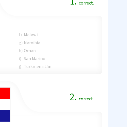
1.
correct.
f)
Malawi
g)
Namibia
h)
Omán
i)
San Marino
j)
Turkmenistán
2.
correct.