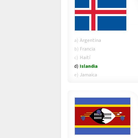
a)
Argentina
b)
Francia
c)
Haití
d)
Islandia
e)
Jamaica