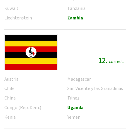
Kuwait
Tanzania
Liechtenstein
Zambia
12.
correct.
Austria
Madagascar
Chile
San Vicente y las Granadinas
China
Túnez
Congo (Rep. Dem.)
Uganda
Kenia
Yemen