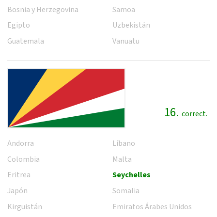
Bosnia y Herzegovina
Samoa
Egipto
Uzbekistán
Guatemala
Vanuatu
16.
correct.
Andorra
Líbano
Colombia
Malta
Eritrea
Seychelles
Japón
Somalia
Kirguistán
Emiratos Árabes Unidos