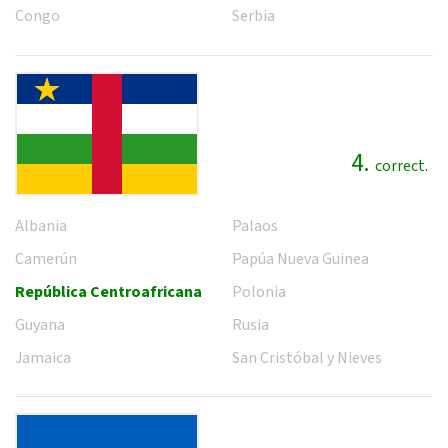
Congo
Serbia
4.
correct.
Albania
Palaos
Camerún
Papúa Nueva Guinea
República Centroafricana
Polonia
Guyana
Rusia
Jamaica
San Cristóbal y Nieves