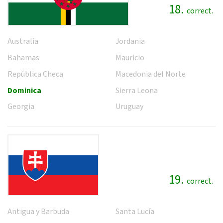
18.
correct.
Australia
Jordania
Bahamas
Mauricio
República Checa
Macedonia del Norte
Dominica
Sierra Leona
Georgia
Uruguay
19.
correct.
Antigua y Barbuda
Santa Lucía