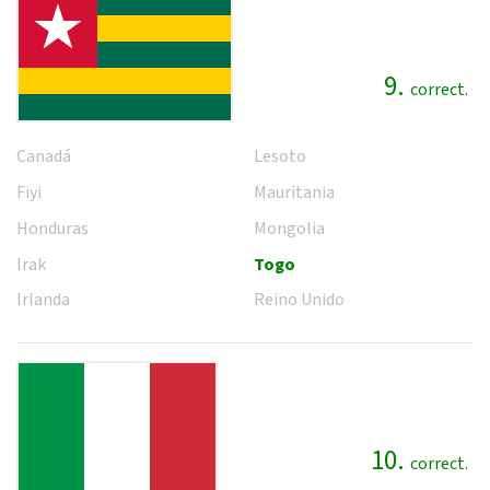
9.
correct.
Canadá
Lesoto
Fiyi
Mauritania
Honduras
Mongolia
Irak
Togo
Irlanda
Reino Unido
10.
correct.