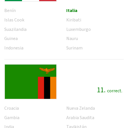
Benín
Italia
Islas Cook
Kiribati
Suazilandia
Luxemburgo
Guinea
Nauru
Indonesia
Surinam
11.
correct.
Croacia
Nueva Zelanda
Gambia
Arabia Saudita
India
Tayikistán