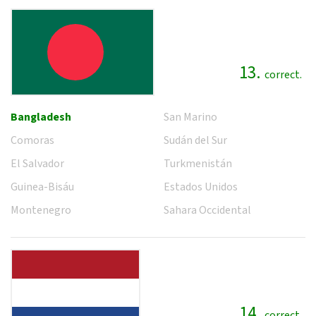
13.
correct.
Bangladesh
San Marino
Comoras
Sudán del Sur
El Salvador
Turkmenistán
Guinea-Bisáu
Estados Unidos
Montenegro
Sahara Occidental
14.
correct.