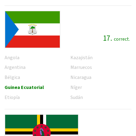
17.
correct.
Angola
Kazajistán
Argentina
Marruecos
Bélgica
Nicaragua
Guinea Ecuatorial
Níger
Etiopía
Sudán