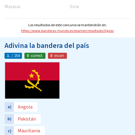
Malasia
Siria
Los resultados de este concurso se mantendrán en:
https://www.banderas-mundo.es/examen/resultado/i3gzov
Adivina la bandera del país
1.
/ 254
0
correct.
0
incorr.
Angola
a)
Pakistán
b)
Mauritania
c)