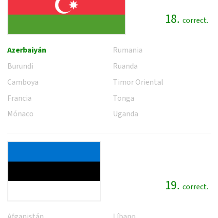
18.
correct.
Azerbaiyán
Rumania
Burundi
Ruanda
Camboya
Timor Oriental
Francia
Tonga
Mónaco
Uganda
19.
correct.
Afganistán
Líbano