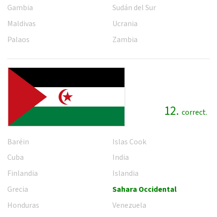
Gambia
Sudán del Sur
Maldivas
Ucrania
Palaos
Zambia
12.
correct.
Baréin
Islas Cook
Cuba
India
Finlandia
Islandia
Grecia
Sahara Occidental
Honduras
Venezuela