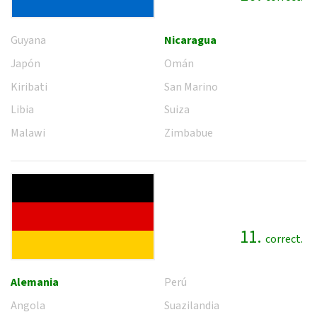
Guyana
Nicaragua
Japón
Omán
Kiribati
San Marino
Libia
Suiza
Malawi
Zimbabue
11.
correct.
Alemania
Perú
Angola
Suazilandia