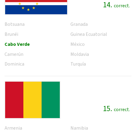
14.
correct.
Botsuana
Granada
Brunéi
Guinea Ecuatorial
Cabo Verde
México
Camerún
Moldavia
Dominica
Turquía
15.
correct.
Armenia
Namibia