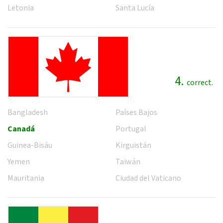
Letonia
Santa Lucía
4.
correct.
Bangladesh
Países Bajos
Canadá
Portugal
Guinea-Bisáu
Kirguistán
Yemen
Taiwán
Mauritania
Ciudad del Vaticano