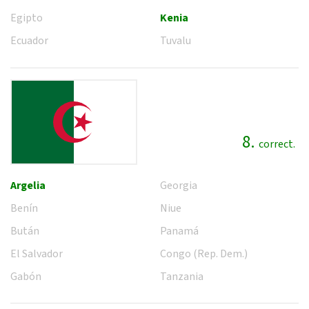
Egipto
Kenia
Ecuador
Tuvalu
8.
correct.
Argelia
Georgia
Benín
Niue
Bután
Panamá
El Salvador
Congo (Rep. Dem.)
Gabón
Tanzania