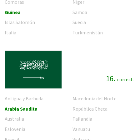
Comoras
Níger
Guinea
Samoa
Islas Salomón
Suecia
Italia
Turkmenistán
16.
correct.
Antigua y Barbuda
Macedonia del Norte
Arabia Saudita
República Checa
Australia
Tailandia
Eslovenia
Vanuatu
Kuwait
Vietnam