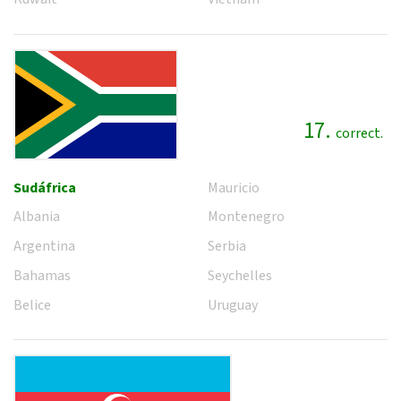
17.
correct.
Sudáfrica
Mauricio
Albania
Montenegro
Argentina
Serbia
Bahamas
Seychelles
Belice
Uruguay