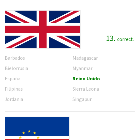
13.
correct.
Barbados
Madagascar
Bielorrusia
Myanmar
España
Reino Unido
Filipinas
Sierra Leona
Jordania
Singapur