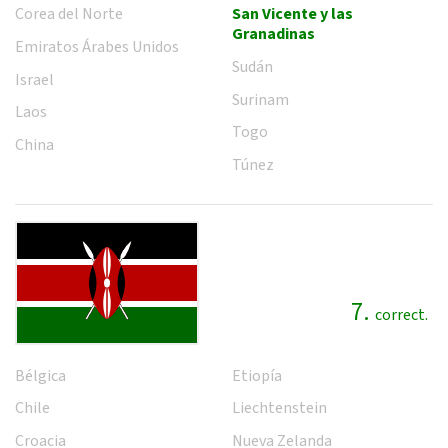
Corea del Norte
San Vicente y las
Granadinas
Emiratos Árabes Unidos
Sudán
Israel
Surinam
Laos
Togo
China
Túnez
7.
correct.
Bélgica
Etiopía
Chile
Liechtenstein
Croacia
Nueva Zelanda