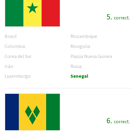
5.
correct.
Brasil
Mozambique
Colombia
Mongolia
Corea del Sur
Papúa Nueva Guinea
Irán
Rusia
Luxemburgo
Senegal
6.
correct.