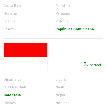
Costa Rica
Pakistán
Hungría
Paraguay
Irlanda
Polonia
Lesoto
República Dominicana
3.
correct.
Dinamarca
Liberia
Islas Marshall
Nauru
Indonesia
Nepal
Kosovo
Noruega