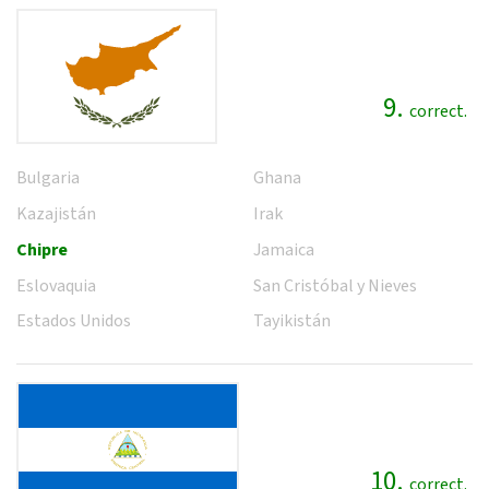
9.
correct.
Bulgaria
Ghana
Kazajistán
Irak
Chipre
Jamaica
Eslovaquia
San Cristóbal y Nieves
Estados Unidos
Tayikistán
10.
correct.