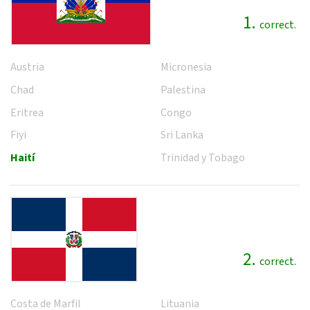
1.
correct.
Austria
Micronesia
Chad
Palestina
Eritrea
Congo
Fiyi
Sri Lanka
Haití
Trinidad y Tobago
2.
correct.
Costa de Marfil
Lituania