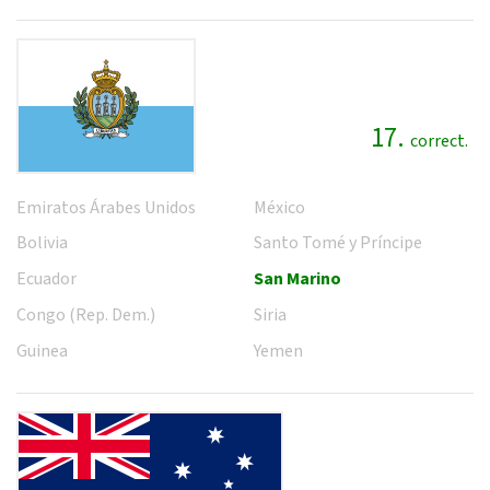
17.
correct.
Emiratos Árabes Unidos
México
Bolivia
Santo Tomé y Príncipe
Ecuador
San Marino
Congo (Rep. Dem.)
Siria
Guinea
Yemen