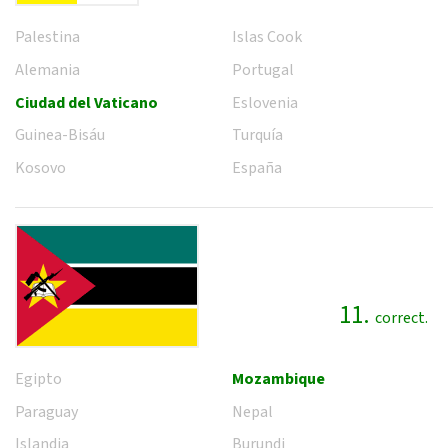
Palestina
Islas Cook
Alemania
Portugal
Ciudad del Vaticano
Eslovenia
Guinea-Bisáu
Turquía
Kosovo
España
11.
correct.
Egipto
Mozambique
Paraguay
Nepal
Islandia
Burundi