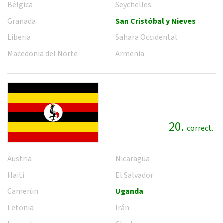
Bélgica
Seychelles
Granada
San Cristóbal y Nieves
Liberia
Sahara Occidental
Macedonia del Norte
Armenia
20.
correct.
Austria
Nicaragua
Haití
El Salvador
Camerún
Uganda
Letonia
Irán