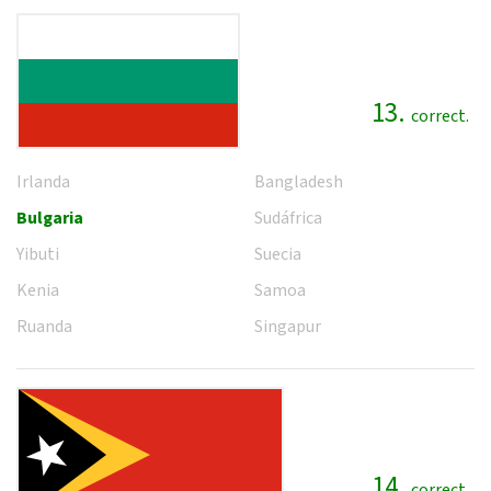
13.
correct.
Irlanda
Bangladesh
Bulgaria
Sudáfrica
Yibuti
Suecia
Kenia
Samoa
Ruanda
Singapur
14.
correct.