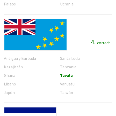
Palaos
Ucrania
4.
correct.
Antigua y Barbuda
Santa Lucía
Kazajistán
Tanzania
Ghana
Tuvalu
Líbano
Vanuatu
Japón
Taiwán