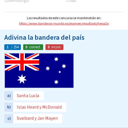
Luxemburgo
Chad
Los resultados de este concurso se mantendrán en:
https://www.banderas-mundo.es/examen/resultado/heoa2n
Adivina la bandera del país
1.
/ 254
0
correct.
0
incorr.
Santa Lucía
a)
Islas Heard y McDonald
b)
Svalbard y Jan Mayen
c)