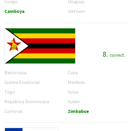
Congo
Uruguay
Camboya
Vietnam
8.
correct.
Bielorrusia
Cuba
Guinea Ecuatorial
Maldivas
Togo
Suiza
República Dominicana
Sudán
Comoras
Zimbabue