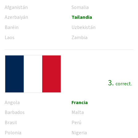
Afganistán
Somalia
Azerbaiyán
Tailandia
Baréin
Uzbekistán
Laos
Zambia
3.
correct.
Angola
Francia
Barbados
Malta
Brasil
Perú
Polonia
Nigeria