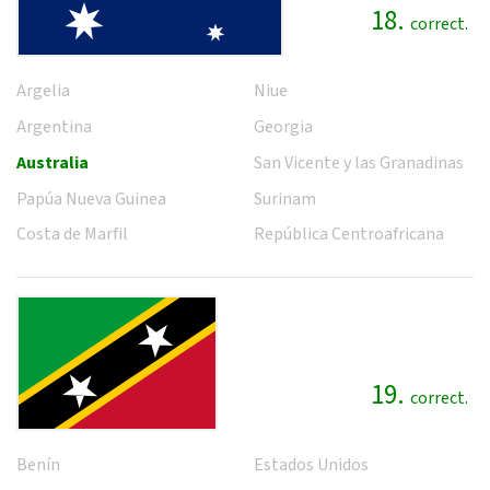
18.
correct.
Argelia
Niue
Argentina
Georgia
Australia
San Vicente y las Granadinas
Papúa Nueva Guinea
Surinam
Costa de Marfil
República Centroafricana
19.
correct.
Benín
Estados Unidos