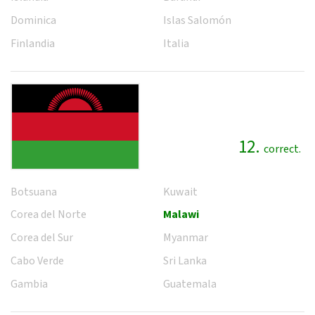
Dominica
Islas Salomón
Finlandia
Italia
12.
correct.
Botsuana
Kuwait
Corea del Norte
Malawi
Corea del Sur
Myanmar
Cabo Verde
Sri Lanka
Gambia
Guatemala