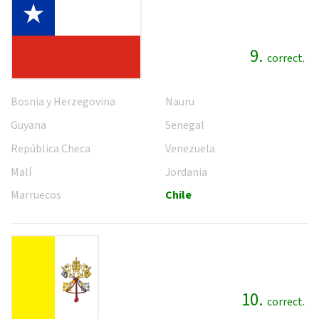
9.
correct.
Bosnia y Herzegovina
Nauru
Guyana
Senegal
República Checa
Venezuela
Malí
Jordania
Marruecos
Chile
10.
correct.