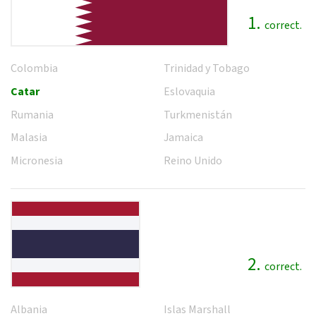
1.
correct.
Colombia
Trinidad y Tobago
Catar
Eslovaquia
Rumania
Turkmenistán
Malasia
Jamaica
Micronesia
Reino Unido
2.
correct.
Albania
Islas Marshall