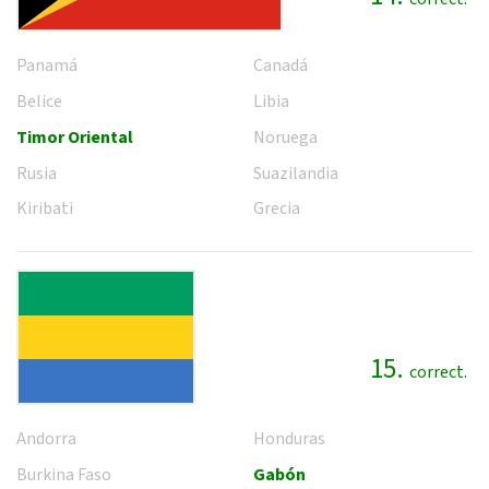
Panamá
Canadá
Belice
Libia
Timor Oriental
Noruega
Rusia
Suazilandia
Kiribati
Grecia
15.
correct.
Andorra
Honduras
Burkina Faso
Gabón