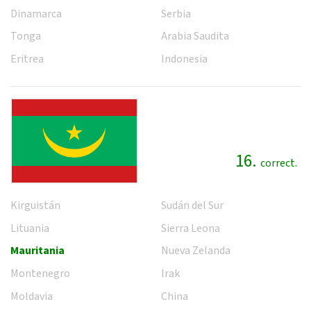
Dinamarca
Serbia
Tonga
Arabia Saudita
Eritrea
Indonesia
16.
correct.
Kirguistán
Sudán del Sur
Lituania
Sierra Leona
Mauritania
Nueva Zelanda
Montenegro
Irak
Moldavia
China