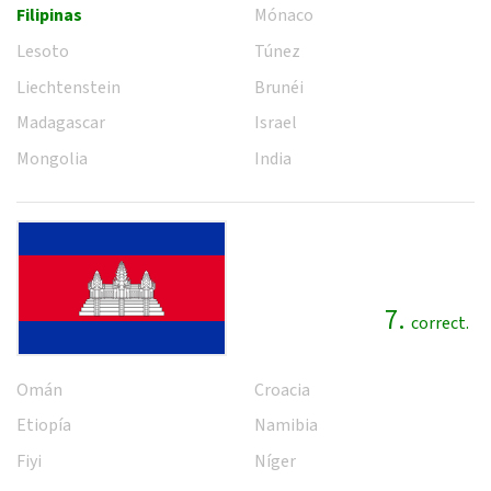
Filipinas
Mónaco
Lesoto
Túnez
Liechtenstein
Brunéi
Madagascar
Israel
Mongolia
India
7.
correct.
Omán
Croacia
Etiopía
Namibia
Fiyi
Níger