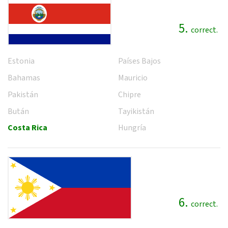
5.
correct.
Estonia
Países Bajos
Bahamas
Mauricio
Pakistán
Chipre
Bután
Tayikistán
Costa Rica
Hungría
6.
correct.