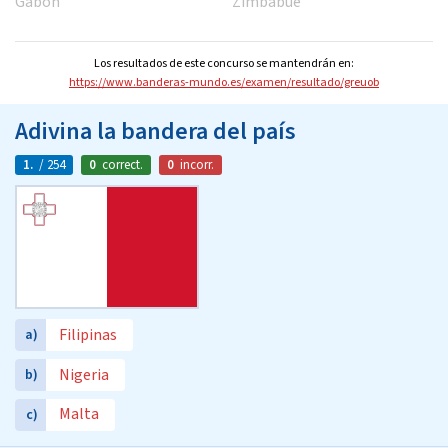
Gabón
Zimbabue
Los resultados de este concurso se mantendrán en:
https://www.banderas-mundo.es/examen/resultado/greuob
Adivina la bandera del país
1.
/ 254
0
correct.
0
incorr.
Filipinas
a)
Nigeria
b)
Malta
c)