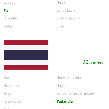
Ecuador
Nepal
Fiyi
Santa Lucía
Islandia
Arabia Saudita
India
Siria
20.
correct.
Baréin
Nueva Zelanda
Botsuana
Nigeria
Brasil
Santo Tomé y Príncipe
Islas Cook
Tailandia