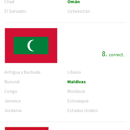
Chad
Omán
El Salvador
Uzbekistán
8.
correct.
Antigua y Barbuda
Líbano
Burundi
Maldivas
Congo
Moldavia
Jamaica
Eslovaquia
Jordania
Estados Unidos