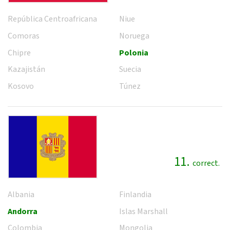
República Centroafricana
Niue
Comoras
Noruega
Chipre
Polonia
Kazajistán
Suecia
Kosovo
Túnez
11.
correct.
Albania
Finlandia
Andorra
Islas Marshall
Colombia
Mongolia