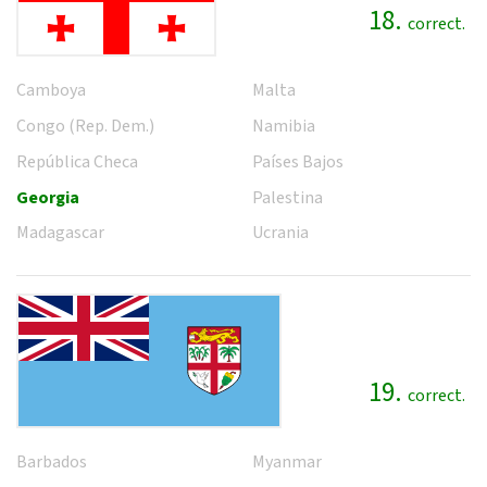
18.
correct.
Camboya
Malta
Congo (Rep. Dem.)
Namibia
República Checa
Países Bajos
Georgia
Palestina
Madagascar
Ucrania
19.
correct.
Barbados
Myanmar