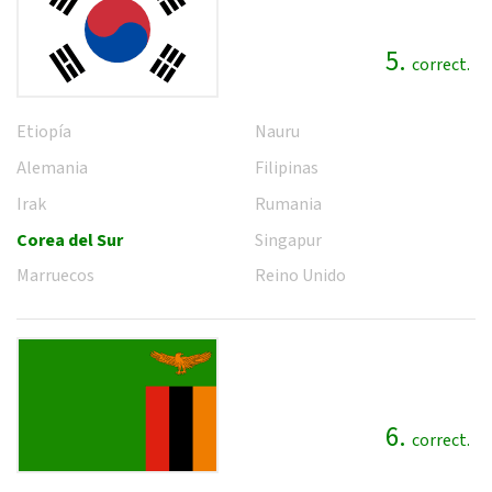
5.
correct.
Etiopía
Nauru
Alemania
Filipinas
Irak
Rumania
Corea del Sur
Singapur
Marruecos
Reino Unido
6.
correct.