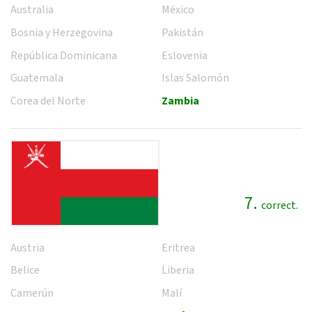
Australia
México
Bosnia y Herzegovina
Pakistán
República Dominicana
Eslovenia
Guatemala
Islas Salomón
Corea del Norte
Zambia
7.
correct.
Austria
Eritrea
Belice
Liberia
Camerún
Malí