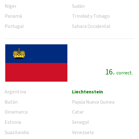
Níger
Sudán
Panamá
Trinidad y Tobago
Portugal
Sahara Occidental
16.
correct.
Argentina
Liechtenstein
Bután
Papúa Nueva Guinea
Dinamarca
Catar
Estonia
Senegal
Suazilandia
Venezuela