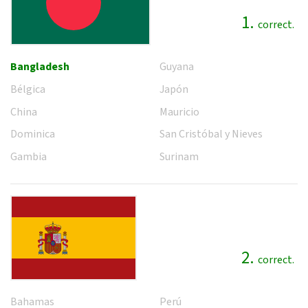
1.
correct.
Bangladesh
Guyana
Bélgica
Japón
China
Mauricio
Dominica
San Cristóbal y Nieves
Gambia
Surinam
2.
correct.
Bahamas
Perú