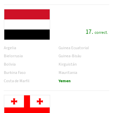
17.
correct.
Argelia
Guinea Ecuatorial
Bielorrusia
Guinea-Bisáu
Bolivia
Kirguistán
Burkina Faso
Mauritania
Costa de Marfil
Yemen