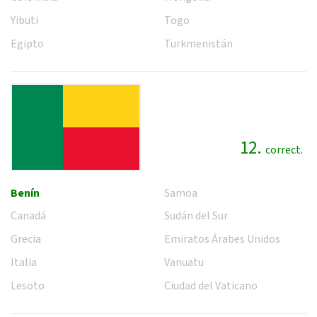
Yibuti
Togo
Egipto
Turkmenistán
12.
correct.
Benín
Samoa
Canadá
Sudán del Sur
Grecia
Emiratos Árabes Unidos
Italia
Vanuatu
Lesoto
Ciudad del Vaticano