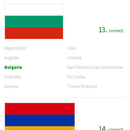
13.
correct.
Afganistán
Irán
Angola
Irlanda
Bulgaria
San Vicente y las Granadinas
Granada
Sri Lanka
Guinea
Timor Oriental
14.
correct.