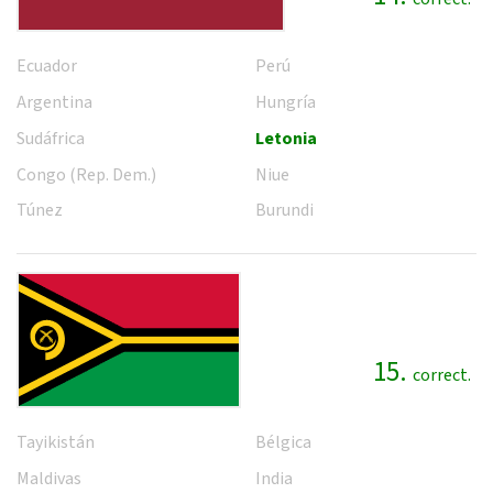
Ecuador
Perú
Argentina
Hungría
Sudáfrica
Letonia
Congo (Rep. Dem.)
Niue
Túnez
Burundi
15.
correct.
Tayikistán
Bélgica
Maldivas
India