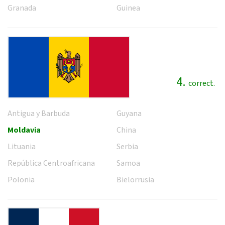
Granada
Guinea
4.
correct.
Antigua y Barbuda
Guyana
Moldavia
China
Lituania
Serbia
República Centroafricana
Samoa
Polonia
Bielorrusia