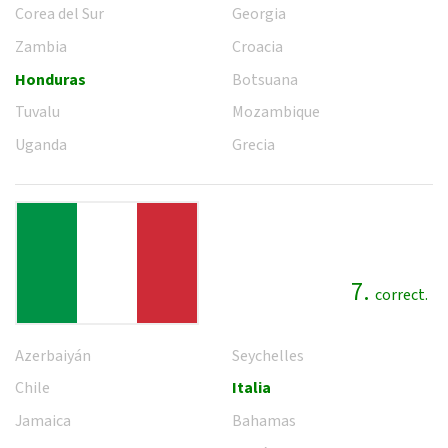
Corea del Sur
Georgia
Zambia
Croacia
Honduras
Botsuana
Tuvalu
Mozambique
Uganda
Grecia
7.
correct.
Azerbaiyán
Seychelles
Chile
Italia
Jamaica
Bahamas