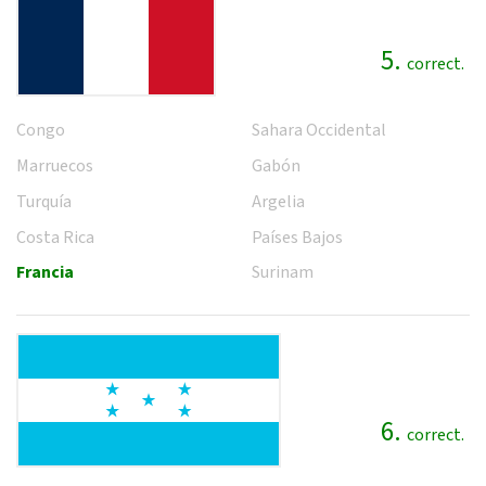
5.
correct.
Congo
Sahara Occidental
Marruecos
Gabón
Turquía
Argelia
Costa Rica
Países Bajos
Francia
Surinam
6.
correct.