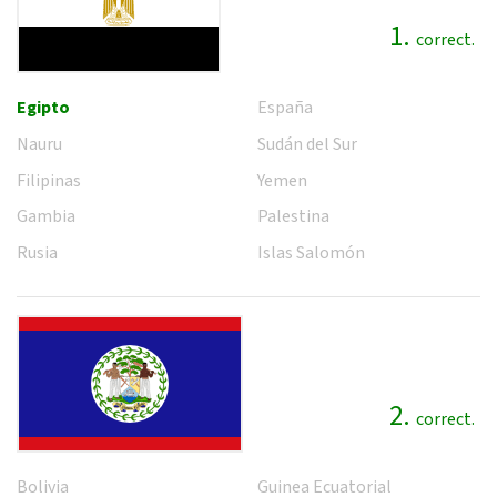
1.
correct.
Egipto
España
Nauru
Sudán del Sur
Filipinas
Yemen
Gambia
Palestina
Rusia
Islas Salomón
2.
correct.
Bolivia
Guinea Ecuatorial