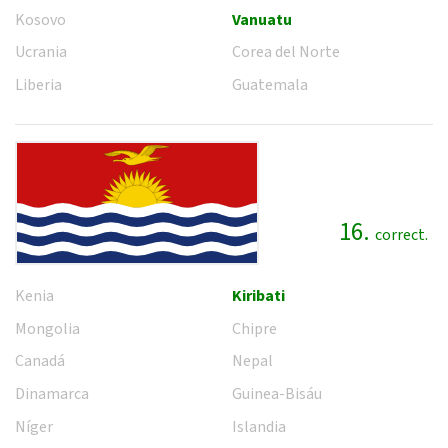
Kosovo
Vanuatu
Ucrania
Corea del Norte
Liberia
Guatemala
16.
correct.
Kenia
Kiribati
Mongolia
Chipre
Canadá
Nepal
Dinamarca
Guinea-Bisáu
Níger
Islandia