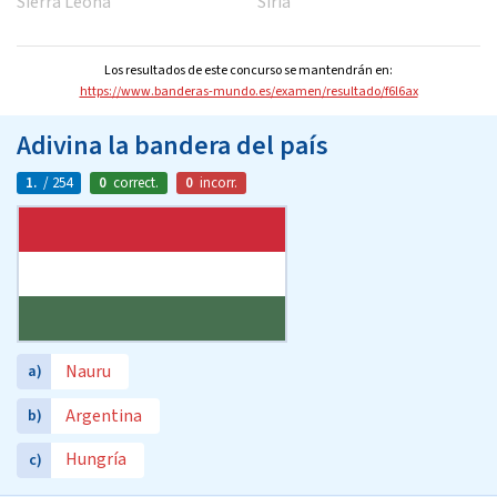
Sierra Leona
Siria
Los resultados de este concurso se mantendrán en:
https://www.banderas-mundo.es/examen/resultado/f6l6ax
Adivina la bandera del país
1.
/ 254
0
correct.
0
incorr.
Nauru
a)
Argentina
b)
Hungría
c)