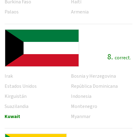
Burkina Faso
Haití
Palaos
Armenia
8.
correct.
Irak
Bosnia y Herzegovina
Estados Unidos
República Dominicana
Kirguistán
Indonesia
Suazilandia
Montenegro
Kuwait
Myanmar