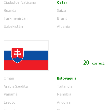
Ciudad del Vaticano
Catar
Ruanda
Suiza
Turkmenistán
Brasil
Uzbekistán
Albania
20.
correct.
Omán
Eslovaquia
Arabia Saudita
Tailandia
Panamá
Namibia
Lesoto
Andorra