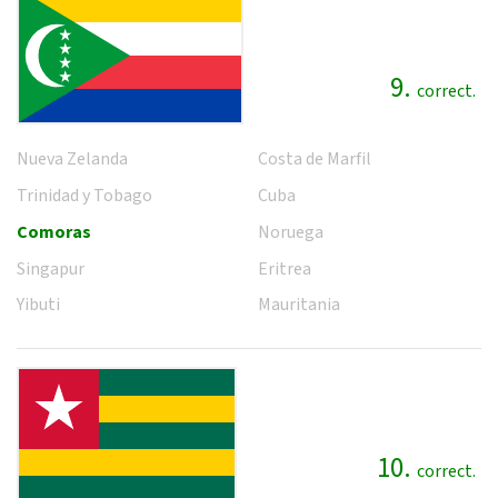
9.
correct.
Nueva Zelanda
Costa de Marfil
Trinidad y Tobago
Cuba
Comoras
Noruega
Singapur
Eritrea
Yibuti
Mauritania
10.
correct.