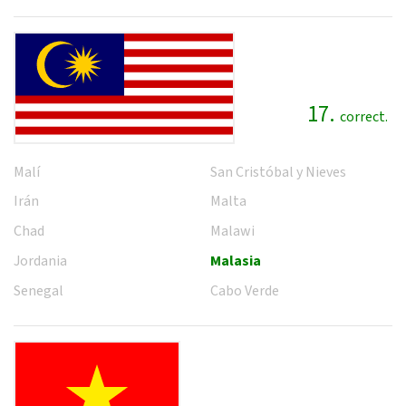
17.
correct.
Malí
San Cristóbal y Nieves
Irán
Malta
Chad
Malawi
Jordania
Malasia
Senegal
Cabo Verde