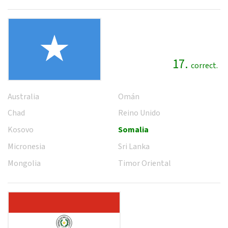
17.
correct.
Australia
Omán
Chad
Reino Unido
Kosovo
Somalia
Micronesia
Sri Lanka
Mongolia
Timor Oriental