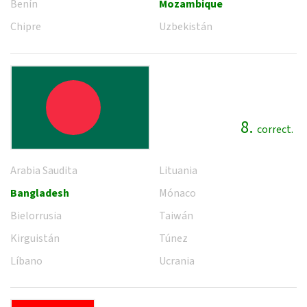
Benín
Mozambique
Chipre
Uzbekistán
8.
correct.
Arabia Saudita
Lituania
Bangladesh
Mónaco
Bielorrusia
Taiwán
Kirguistán
Túnez
Líbano
Ucrania