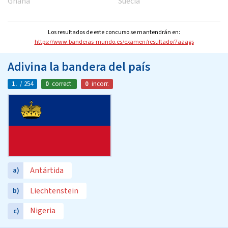
Ghana
Suecia
Los resultados de este concurso se mantendrán en:
https://www.banderas-mundo.es/examen/resultado/7aaags
Adivina la bandera del país
1.
/ 254
0
correct.
0
incorr.
Antártida
a)
Liechtenstein
b)
Nigeria
c)