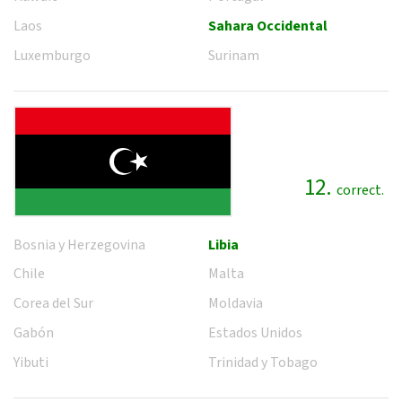
Laos
Sahara Occidental
Luxemburgo
Surinam
12.
correct.
Bosnia y Herzegovina
Libia
Chile
Malta
Corea del Sur
Moldavia
Gabón
Estados Unidos
Yibuti
Trinidad y Tobago