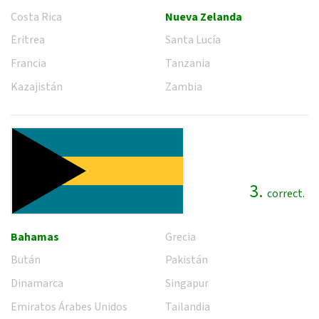
Costa Rica
Nueva Zelanda
Eritrea
Santa Lucía
Francia
Tanzania
Kazajistán
Zambia
3.
correct.
Bahamas
Grecia
Bután
Pakistán
Dinamarca
Singapur
Emiratos Árabes Unidos
Tailandia