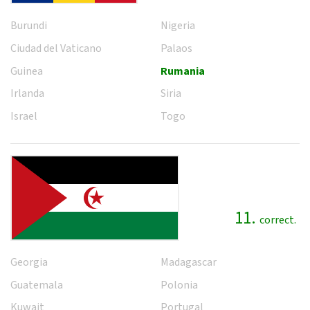
Burundi
Nigeria
Ciudad del Vaticano
Palaos
Guinea
Rumania
Irlanda
Siria
Israel
Togo
11.
correct.
Georgia
Madagascar
Guatemala
Polonia
Kuwait
Portugal