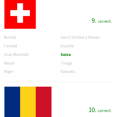
9.
correct.
Bolivia
San Cristóbal y Nieves
Canadá
España
Islas Marshall
Suiza
Nepal
Tonga
Níger
Vanuatu
10.
correct.