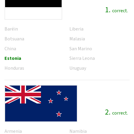
1.
correct.
Baréin
Liberia
Botsuana
Malasia
China
San Marino
Estonia
Sierra Leona
Honduras
Uruguay
2.
correct.
Armenia
Namibia