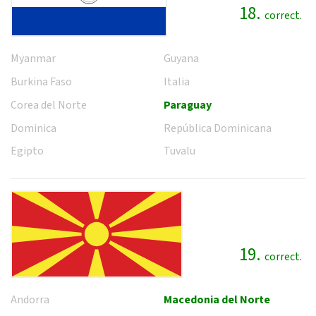
18.
correct.
Myanmar
Guyana
Burkina Faso
Italia
Corea del Norte
Paraguay
Dominica
República Dominicana
Egipto
Tuvalu
19.
correct.
Andorra
Macedonia del Norte