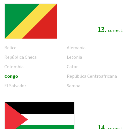
13.
correct.
Belice
Alemania
República Checa
Letonia
Colombia
Catar
Congo
República Centroafricana
El Salvador
Samoa
14.
correct.