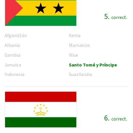
5.
correct.
Afganistán
Kenia
Albania
Marruecos
Gambia
Niue
Jamaica
Santo Tomé y Príncipe
Indonesia
Suazilandia
6.
correct.