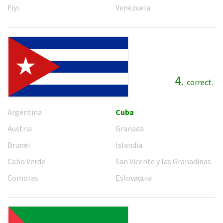
Fiyi
Venezuela
4.
correct.
Argentina
Cuba
Austria
Granada
Brunéi
Islandia
Cabo Verde
San Vicente y las Granadinas
Comoras
Eslovaquia