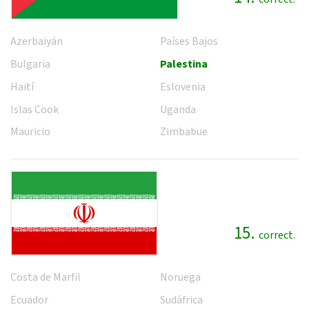
Azerbaiyán
Países Bajos
Bulgaria
Palestina
Haití
Eslovenia
Islas Cook
Uganda
Mauricio
Zimbabue
15.
correct.
Costa de Marfil
Noruega
Ecuador
Sudáfrica