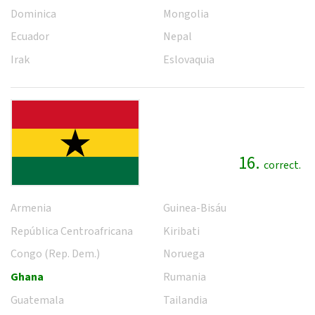
Dominica
Mongolia
Ecuador
Nepal
Irak
Eslovaquia
16.
correct.
Armenia
Guinea-Bisáu
República Centroafricana
Kiribati
Congo (Rep. Dem.)
Noruega
Ghana
Rumania
Guatemala
Tailandia