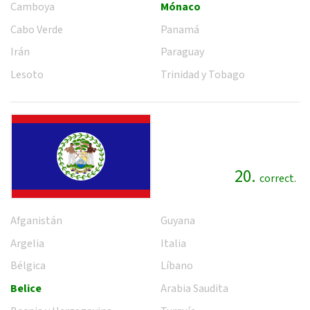
Camboya
Mónaco
Cabo Verde
Panamá
Irán
Paraguay
Lesoto
Trinidad y Tobago
20.
correct.
Afganistán
Guyana
Argelia
Italia
Bélgica
Líbano
Belice
Arabia Saudita