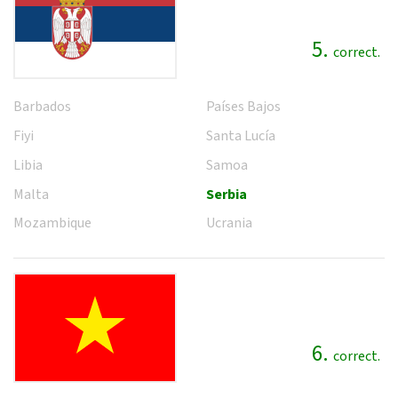
5.
correct.
Barbados
Países Bajos
Fiyi
Santa Lucía
Libia
Samoa
Malta
Serbia
Mozambique
Ucrania
6.
correct.