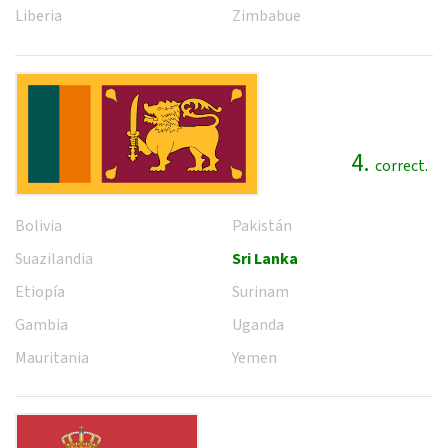
Liberia
Zimbabue
4.
correct.
Bolivia
Pakistán
Suazilandia
Sri Lanka
Etiopía
Surinam
Gambia
Uganda
Mauritania
Yemen