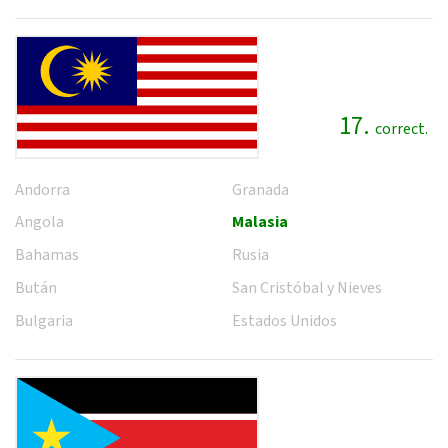
17.
correct.
Andorra
Granada
Angola
Malasia
Bahamas
Rusia
Bután
San Cristóbal y Nieves
Bulgaria
Estados Unidos