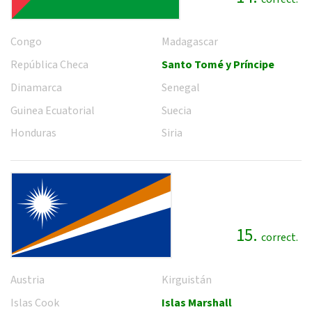
Congo
Madagascar
República Checa
Santo Tomé y Príncipe
Dinamarca
Senegal
Guinea Ecuatorial
Suecia
Honduras
Siria
15.
correct.
Austria
Kirguistán
Islas Cook
Islas Marshall