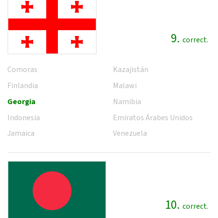
9.
correct.
Comoras
Kazajistán
Finlandia
Malawi
Georgia
Namibia
Indonesia
Emiratos Árabes Unidos
Jamaica
Venezuela
10.
correct.