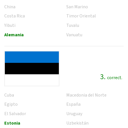
China
San Marino
Costa Rica
Timor Oriental
Yibuti
Tuvalu
Alemania
Vanuatu
3.
correct.
Cuba
Macedonia del Norte
Egipto
España
El Salvador
Uruguay
Estonia
Uzbekistán