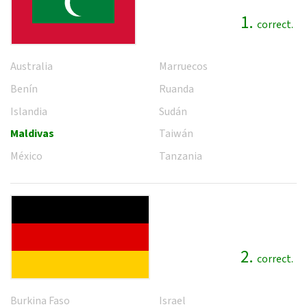
1.
correct.
Australia
Marruecos
Benín
Ruanda
Islandia
Sudán
Maldivas
Taiwán
México
Tanzania
2.
correct.
Burkina Faso
Israel