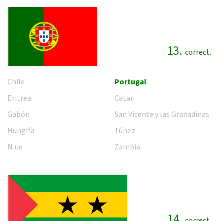
13.
correct.
Chile
Portugal
Eritrea
Catar
Gabón
San Vicente y las Granadinas
Hungría
Túnez
Niue
Zambia
14.
correct.