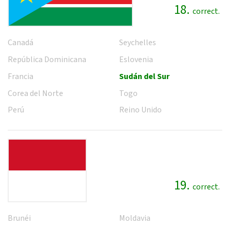
18.
correct.
Canadá
Seychelles
República Dominicana
Eslovenia
Francia
Sudán del Sur
Corea del Norte
Togo
Perú
Reino Unido
19.
correct.
Brunéi
Moldavia