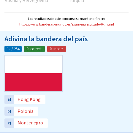
Bosnia y Herzegovina
Turquía
Los resultados de este concurso se mantendrán en:
https://www.banderas-mundo.es/examen/resultado/0kmund
Adivina la bandera del país
1.
/ 254
0
correct.
0
incorr.
Hong Kong
a)
Polonia
b)
Montenegro
c)