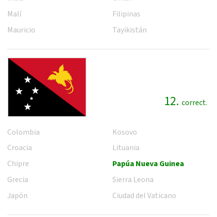
Malí
Filipinas
Mauricio
Tayikistán
12.
correct.
Colombia
Kosovo
Croacia
Lituania
Chipre
Papúa Nueva Guinea
Grecia
Sierra Leona
Japón
Ciudad del Vaticano