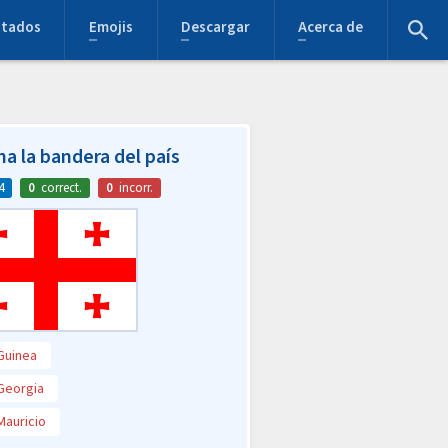
stados
Emojis
Descargar
Acerca de
na la bandera del país
4
0
correct.
0
incorr.
Guinea
Georgia
Mauricio