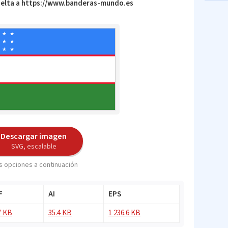
vuelta a https://www.banderas-mundo.es
Descargar imagen
SVG, escalable
 opciones a continuación
F
AI
EPS
7 KB
35.4 KB
1 236.6 KB