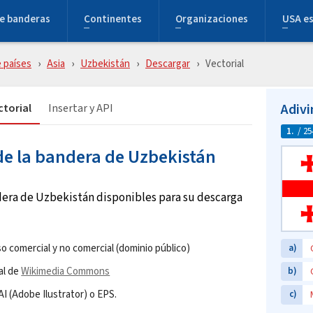
e banderas
Continentes
Organizaciones
USA e
 países
Asia
Uzbekistán
Descargar
Vectorial
Adivi
torial
Insertar y API
1.
/ 25
de la bandera de Uzbekistán
dera de Uzbekistán disponibles para su descarga
o comercial y no comercial (dominio público)
a)
al de
Wikimedia Commons
b)
I (Adobe Ilustrator) o EPS.
c)