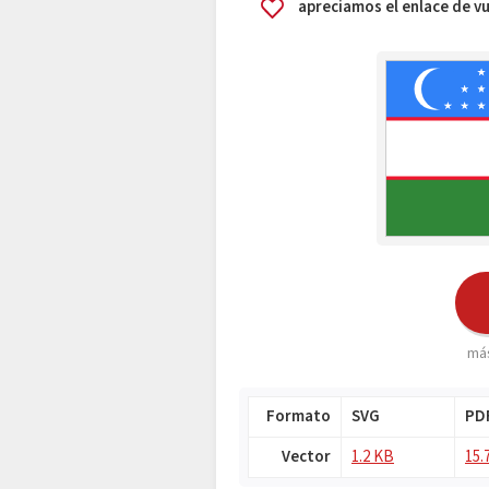
apreciamos el enlace de 
más
Formato
SVG
PD
Vector
1.2 KB
15.