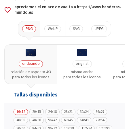
apreciamos el enlace de vuelta a https://www.banderas-
mundo.es
PNG
WebP
SVG
JPEG
ondeando
original
or
relación de aspecto 4:3
mismo ancho
mism
para todos los iconos
para todos los iconos
para tod
Tallas disponibles
16x12
20x15
24x18
28x21
32x24
36x27
40x30
48x36
56x42
60x45
64x48
72x54
80x60
84x63
96x72
108x81
112x84
120x90