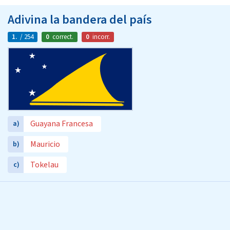
Adivina la bandera del país
1.
/ 254
0
correct.
0
incorr.
Guayana Francesa
a)
Mauricio
b)
Tokelau
c)