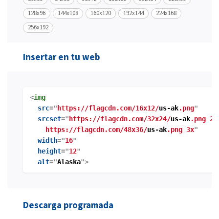
128x96
144x108
160x120
192x144
224x168
256x192
Insertar en tu web
<
img
src
="
https://flagcdn.com/16x12/
us-ak
.png
"
srcset
="
https://flagcdn.com/32x24/
us-ak
.png 2x
https://flagcdn.com/48x36/
us-ak
.png 3x
"
width
="
16
"
height
="
12
"
alt
="
Alaska
">
Descarga programada