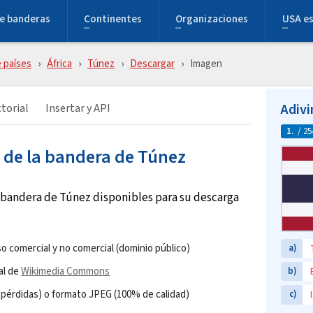
e banderas
Continentes
Organizaciones
USA e
 países
África
Túnez
Descargar
Imagen
Adivi
torial
Insertar y API
1.
/ 25
 de la bandera de Túnez
 bandera de Túnez disponibles para su descarga
o comercial y no comercial (dominio público)
a)
al de
Wikimedia Commons
b)
pérdidas) o formato JPEG (100% de calidad)
c)