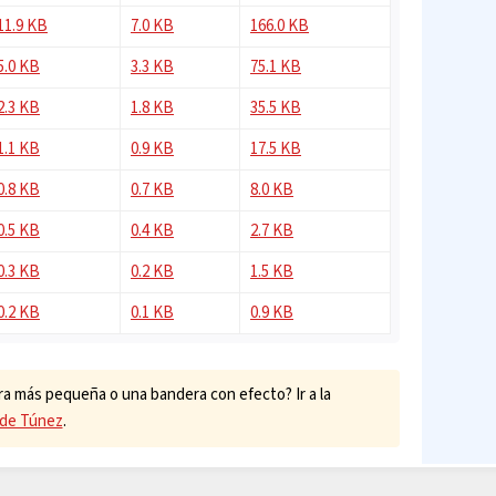
11.9 KB
7.0 KB
166.0 KB
5.0 KB
3.3 KB
75.1 KB
2.3 KB
1.8 KB
35.5 KB
1.1 KB
0.9 KB
17.5 KB
0.8 KB
0.7 KB
8.0 KB
0.5 KB
0.4 KB
2.7 KB
0.3 KB
0.2 KB
1.5 KB
0.2 KB
0.1 KB
0.9 KB
a más pequeña o una bandera con efecto? Ir a la
 de Túnez
.