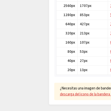
2560px
1707px
1280px
853px
640px
427px
320px
213px
160px
107px
80px
53px
40px
27px
20px
13px
¿Necesitas una imagen de bander
descarga del icono de la bandera