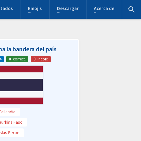
stados
Emojis
Descargar
Acerca de
na la bandera del país
4
0
correct.
0
incorr.
Tailandia
Burkina Faso
Islas Feroe