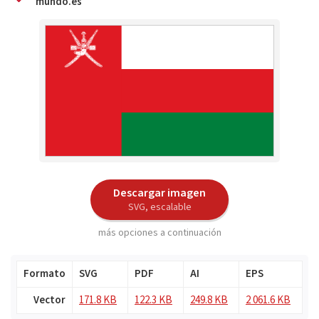
mundo.es
Descargar imagen
SVG, escalable
más opciones a continuación
Formato
SVG
PDF
AI
EPS
Vector
171.8 KB
122.3 KB
249.8 KB
2 061.6 KB