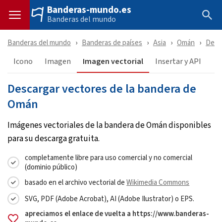
Banderas-mundo.es
Banderas del mundo
Banderas del mundo
Banderas de países
Asia
Omán
Desc
Icono
Imagen
Imagen vectorial
Insertar y API
Descargar vectores de la bandera de
Omán
Imágenes vectoriales de la bandera de Omán disponibles
para su descarga gratuita.
completamente libre para uso comercial y no comercial
(dominio público)
basado en el archivo vectorial de
Wikimedia Commons
SVG, PDF (Adobe Acrobat), AI (Adobe Ilustrator) o EPS.
apreciamos el enlace de vuelta a https://www.banderas-