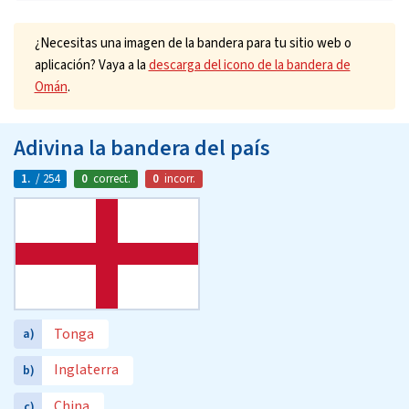
¿Necesitas una imagen de la bandera para tu sitio web o
aplicación? Vaya a la
descarga del icono de la bandera de
Omán
.
Adivina la bandera del país
1.
/ 254
0
correct.
0
incorr.
Tonga
a)
Inglaterra
b)
China
c)