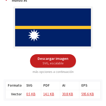
mundo.es
Descargar imagen
SVG, escalable
más opciones a continuación
Formato
SVG
PDF
AI
EPS
Vector
0.5 KB
14.1 KB
30.8 KB
595.6 KB