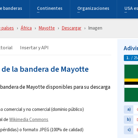
e banderas
Continentes
Organizaciones
USA e
 países
África
Mayotte
Descargar
Imagen
Adivi
torial
Insertar y API
1.
/ 25
de la bandera de Mayotte
 bandera de Mayotte disponibles para su descarga
o comercial y no comercial (dominio público)
a)
al de
Wikimedia Commons
b)
pérdidas) o formato JPEG (100% de calidad)
c)