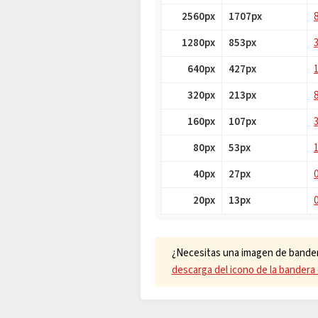
2560px
1707px
1280px
853px
640px
427px
320px
213px
160px
107px
80px
53px
40px
27px
20px
13px
¿Necesitas una imagen de bander
descarga del icono de la bandera