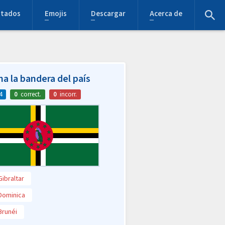
stados
Emojis
Descargar
Acerca de
na la bandera del país
4
0
correct.
0
incorr.
Gibraltar
Dominica
Brunéi