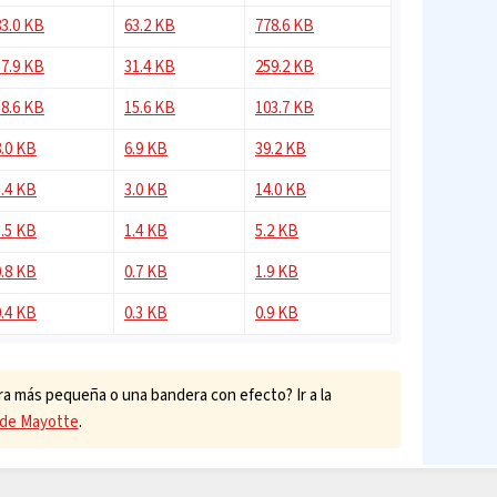
83.0 KB
63.2 KB
778.6 KB
37.9 KB
31.4 KB
259.2 KB
18.6 KB
15.6 KB
103.7 KB
8.0 KB
6.9 KB
39.2 KB
3.4 KB
3.0 KB
14.0 KB
1.5 KB
1.4 KB
5.2 KB
0.8 KB
0.7 KB
1.9 KB
0.4 KB
0.3 KB
0.9 KB
a más pequeña o una bandera con efecto? Ir a la
 de Mayotte
.