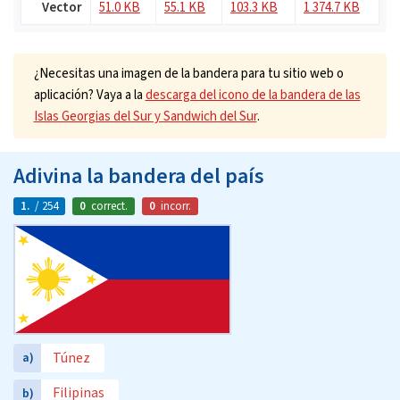
Vector
51.0 KB
55.1 KB
103.3 KB
1 374.7 KB
¿Necesitas una imagen de la bandera para tu sitio web o
aplicación? Vaya a la
descarga del icono de la bandera de las
Islas Georgias del Sur y Sandwich del Sur
.
Adivina la bandera del país
1.
/ 254
0
correct.
0
incorr.
Túnez
a)
Filipinas
b)