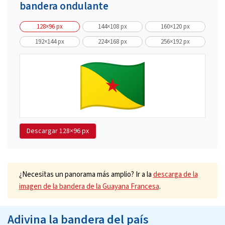
bandera ondulante
128×96 px
144×108 px
160×120 px
192×144 px
224×168 px
256×192 px
Descargar
128×96 px
¿Necesitas un panorama más amplio? Ir a la
descarga de la
imagen de la bandera de la Guayana Francesa
.
Adivina la bandera del país