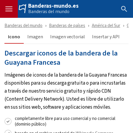
Banderas-mundo.es
Banderas del mundo
Banderas del mundo
Banderas de países
América del Sur
Gu
Icono
Imagen
Imagen vectorial
Insertar y API
Descargar iconos de la bandera de la
Guayana Francesa
Imágenes de iconos de la bandera de la Guayana Francesa
disponibles para su descarga gratuita o para incrustarlas
a través de nuestro servicio gratuito y rápido CDN
(Content Delivery Network). Usted es libre de utilizarlo
en sus sitios web, software y aplicaciones móviles.
completamente libre para uso comercial y no comercial
(dominio público)