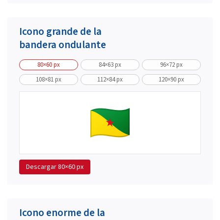
Icono grande de la
bandera ondulante
80×60 px
84×63 px
96×72 px
108×81 px
112×84 px
120×90 px
Descargar
80×60 px
Icono enorme de la