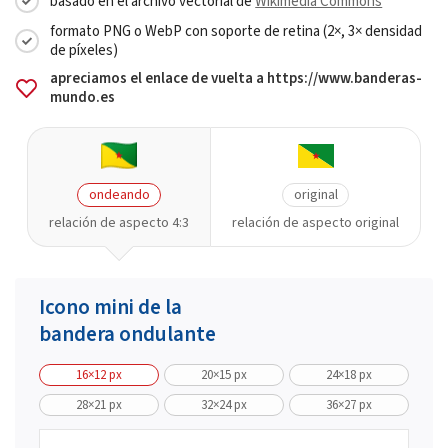
basado en el archivo vectorial de
Wikimedia Commons
formato PNG o WebP con soporte de retina (2×, 3× densidad
de píxeles)
apreciamos el enlace de vuelta a https://www.banderas-
mundo.es
ondeando
original
relación de aspecto 4:3
relación de aspecto original
Icono mini de la
bandera ondulante
16×12 px
20×15 px
24×18 px
28×21 px
32×24 px
36×27 px