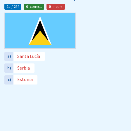
1.
/ 254
0
correct.
0
incorr.
Santa Lucía
a)
Serbia
b)
Estonia
c)