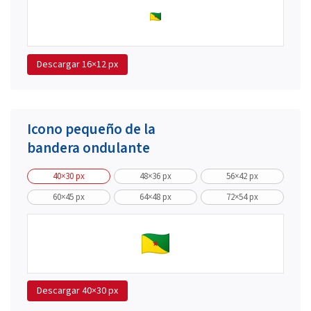
Descargar
16×12 px
Icono pequeño de la
bandera ondulante
40×30 px
48×36 px
56×42 px
60×45 px
64×48 px
72×54 px
Descargar
40×30 px