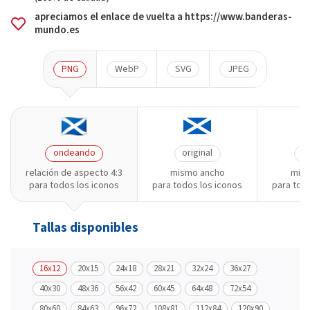
apreciamos el enlace de vuelta a https://www.banderas-
mundo.es
PNG
WebP
SVG
JPEG
ondeando
original
or
relación de aspecto 4:3
mismo ancho
mism
para todos los iconos
para todos los iconos
para tod
Tallas disponibles
16x12
20x15
24x18
28x21
32x24
36x27
40x30
48x36
56x42
60x45
64x48
72x54
80x60
84x63
96x72
108x81
112x84
120x90