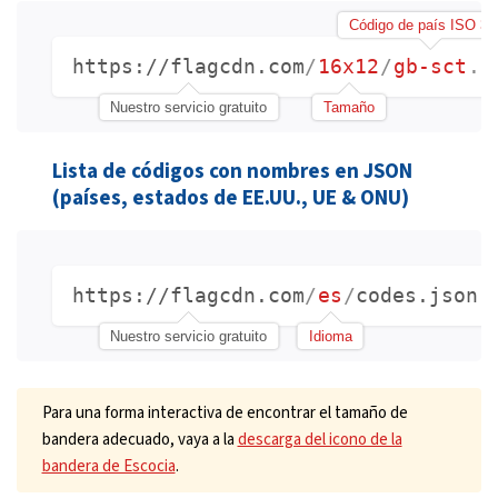
Código de país ISO 31
https://flagcdn.com
/
16x12
/
gb-sct
.
p
Nuestro servicio gratuito
Tamaño
Lista de códigos con nombres en JSON
(países, estados de EE.UU., UE & ONU)
https://flagcdn.com
/
es
/
codes.json
Nuestro servicio gratuito
Idioma
Para una forma interactiva de encontrar el tamaño de
bandera adecuado, vaya a la
descarga del icono de la
bandera de Escocia
.