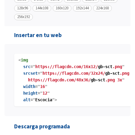
128x96
144x108
160x120
192x144
224x168
256x192
Insertar en tu web
<
img
src
="
https://flagcdn.com/16x12/
gb-sct
.png
"
srcset
="
https://flagcdn.com/32x24/
gb-sct
.png 2
https://flagcdn.com/48x36/
gb-sct
.png 3x
"
width
="
16
"
height
="
12
"
alt
="
Escocia
">
Descarga programada