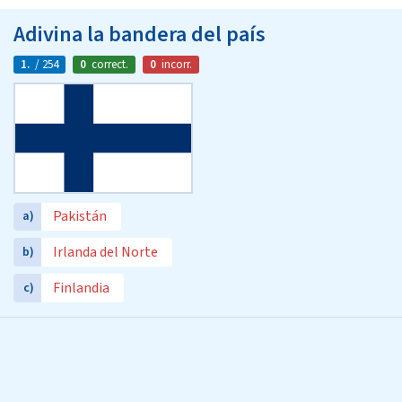
Adivina la bandera del país
1.
/ 254
0
correct.
0
incorr.
Pakistán
a)
Irlanda del Norte
b)
Finlandia
c)