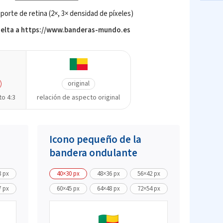
rte de retina (2×, 3× densidad de píxeles)
vuelta a https://www.banderas-mundo.es
original
to 4:3
relación de aspecto original
Icono pequeño de la
bandera ondulante
8 px
40×30 px
48×36 px
56×42 px
7 px
60×45 px
64×48 px
72×54 px