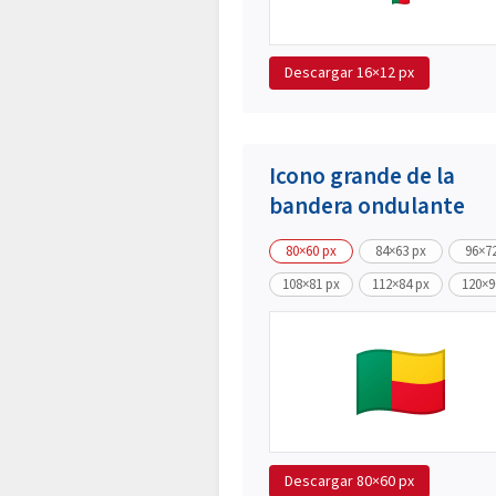
Descargar
16×12 px
Icono grande de la
bandera ondulante
80×60 px
84×63 px
96×7
108×81 px
112×84 px
120×9
Descargar
80×60 px