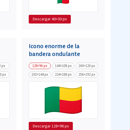
Descargar
40×30 px
Icono enorme de la
bandera ondulante
2 px
128×96 px
144×108 px
160×120 px
0 px
192×144 px
224×168 px
256×192 px
Descargar
128×96 px