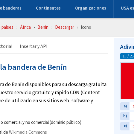
e banderas
Continentes
Organizaciones
USA e
 países
África
Benín
Descargar
Icono
Adivi
torial
Insertar y API
1.
/ 25
 la bandera de Benín
ra de Benín disponibles para su descarga gratuita
nuestro servicio gratuito y rápido CDN (Content
e de utilizarlo en sus sitios web, software y
a)
b)
o comercial y no comercial (dominio público)
c)
al de
Wikimedia Commons