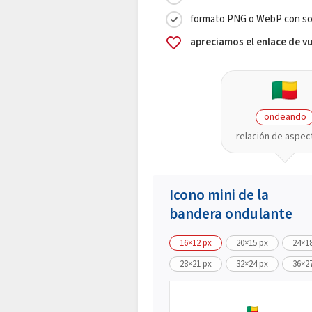
formato PNG o WebP con sopo
apreciamos el enlace de 
ondeando
relación de aspec
Icono mini de la
bandera ondulante
16×12 px
20×15 px
24×1
28×21 px
32×24 px
36×2