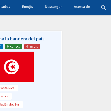
stados
Emojis
Descargar
Acerca de
na la bandera del país
4
0
correct.
0
incorr.
Costa Rica
Túnez
Sudán del Sur