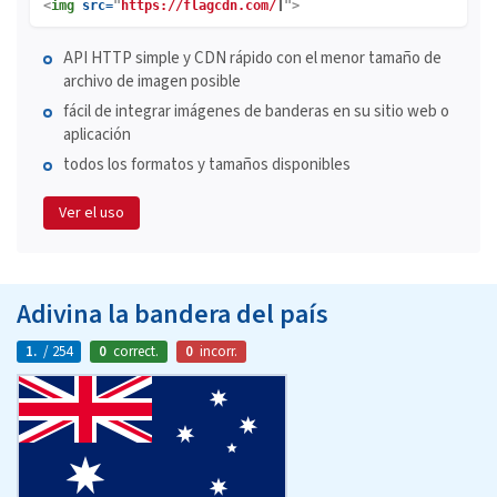
<
img
src=
"
https://flagcdn.com/
">
API HTTP simple y CDN rápido con el menor tamaño de
archivo de imagen posible
fácil de integrar imágenes de banderas en su sitio web o
aplicación
todos los formatos y tamaños disponibles
Ver el uso
Adivina la bandera del país
1.
/ 254
0
correct.
0
incorr.