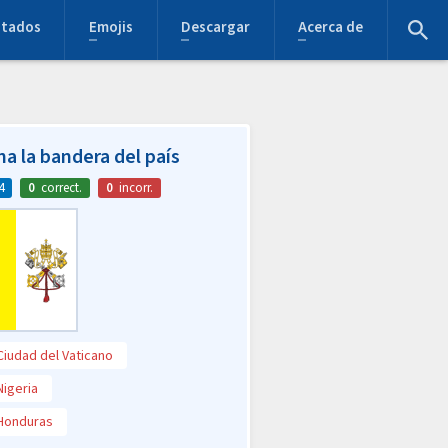
stados
Emojis
Descargar
Acerca de
na la bandera del país
4
0
correct.
0
incorr.
Ciudad del Vaticano
Nigeria
Honduras