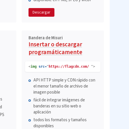
Descargar
Bandera de Misuri
Insertar o descargar
programáticamente
<
img
src=
"
https://flagcdn.com/
">
API HTTP simple y CDN rápido con
el menor tamaño de archivo de
imagen posible
es
fácil de integrar imágenes de
banderas en su sitio web o
ad
aplicación
EPS
todos los formatos y tamaños
disponibles