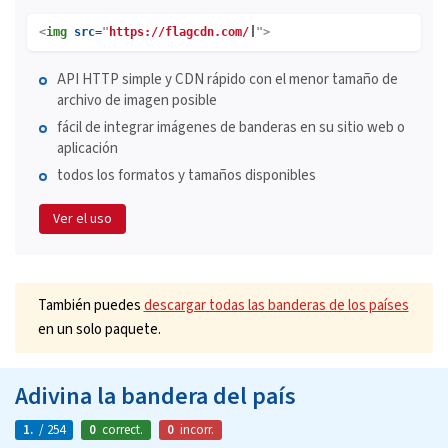
<
img
src=
"
https://flagcdn.com/
">
API HTTP simple y CDN rápido con el menor tamaño de
archivo de imagen posible
fácil de integrar imágenes de banderas en su sitio web o
aplicación
todos los formatos y tamaños disponibles
Ver el uso
También puedes
descargar todas las banderas de los países
en un solo paquete.
Adivina la bandera del país
1.
/ 254
0
correct.
0
incorr.