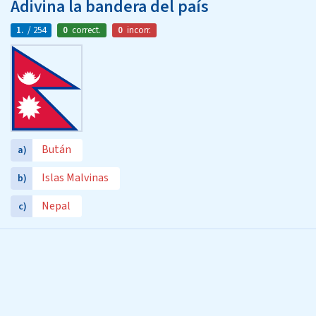
Adivina la bandera del país
1.
/ 254
0
correct.
0
incorr.
Bután
a)
Islas Malvinas
b)
Nepal
c)