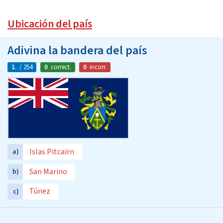
Ubicación del país
Adivina la bandera del país
1.
/ 254
0
correct.
0
incorr.
Islas Pitcairn
a)
San Marino
b)
Túnez
c)