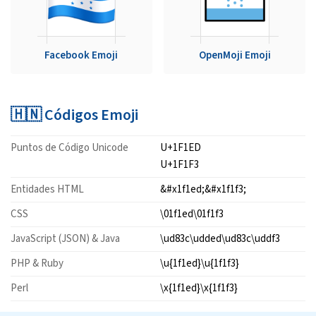
Facebook Emoji
OpenMoji Emoji
🇭🇳 Códigos Emoji
Puntos de Código Unicode
U+1F1ED
U+1F1F3
Entidades HTML
&#x1f1ed;&#x1f1f3;
CSS
\01f1ed\01f1f3
JavaScript (JSON) & Java
\ud83c\udded\ud83c\uddf3
PHP & Ruby
\u{1f1ed}\u{1f1f3}
Perl
\x{1f1ed}\x{1f1f3}