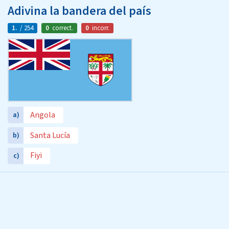
Adivina la bandera del país
1.
/ 254
0
correct.
0
incorr.
Angola
a)
Santa Lucía
b)
Fiyi
c)