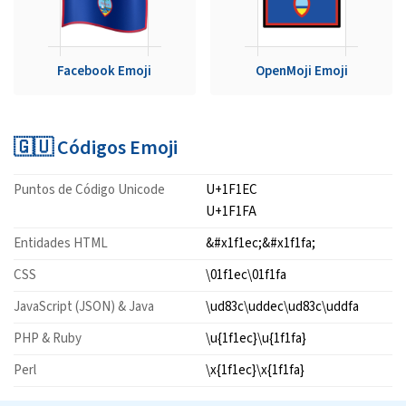
Facebook Emoji
OpenMoji Emoji
🇬🇺 Códigos Emoji
Puntos de Código Unicode
U+1F1EC
U+1F1FA
Entidades HTML
&#x1f1ec;&#x1f1fa;
CSS
\01f1ec\01f1fa
JavaScript (JSON) & Java
\ud83c\uddec\ud83c\uddfa
PHP & Ruby
\u{1f1ec}\u{1f1fa}
Perl
\x{1f1ec}\x{1f1fa}