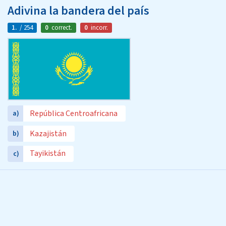
Adivina la bandera del país
1.
/ 254
0
correct.
0
incorr.
República Centroafricana
a)
Kazajistán
b)
Tayikistán
c)